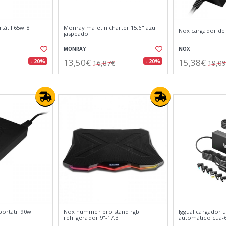
tátil 65w 8
Monray maletin charter 15,6" azul
Nox cargador de 
jaspeado
MONRAY
NOX
13,50€
15,38€
- 20%
- 20%
16,87€
19,0
ortátil 90w
Nox hummer pro stand rgb
Iggual cargador u
refrigerador 9"-17.3"
automático cua-