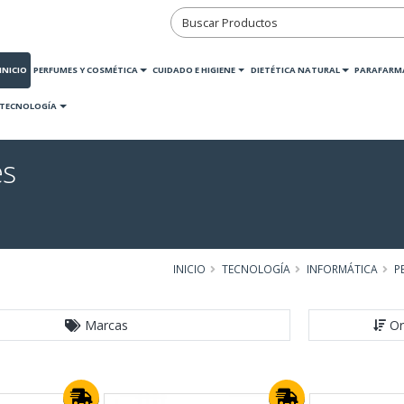
INICIO
PERFUMES Y COSMÉTICA
CUIDADO E HIGIENE
DIETÉTICA NATURAL
PARAFARM
TECNOLOGÍA
es
INICIO
TECNOLOGÍA
INFORMÁTICA
P
Marcas
Or