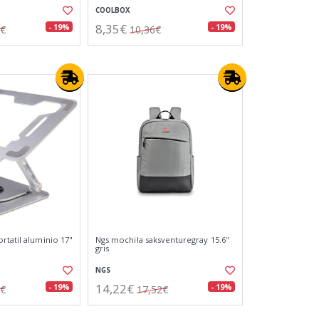
COOLBOX
8,35€
- 19%
- 19%
0€
10,36€
rtatil aluminio 17"
Ngs mochila saksventuregray 15.6"
gris
NGS
14,22€
- 19%
- 19%
8€
17,52€