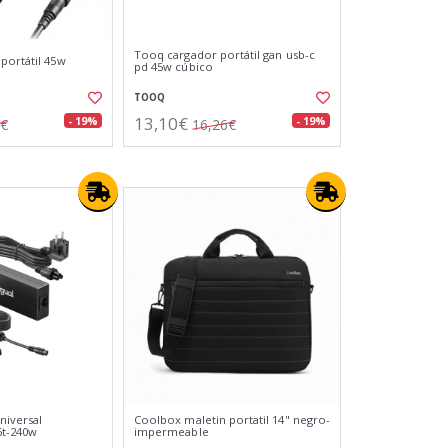
Tooq cargador portátil gan usb-c
portátil 45w
pd 45w cúbico
TOOQ
13,10€
- 19%
- 19%
9€
16,26€
niversal
Coolbox maletin portatil 14" negro-
6t-240w
impermeable