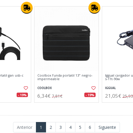
atil gan usb-c
Coolbox funda portatil 13" negro-
Iggual cargador u
impermeable
s-11t-90w
COOLBOX
IGGUAL
6,34€
21,05€
- 19%
- 19%
7,81€
25,9
Anterior
1
2
3
4
5
6
Siguiente