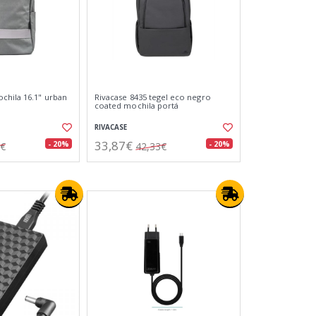
chila 16.1" urban
Rivacase 8435 tegel eco negro
coated mochila portá
RIVACASE
33,87€
- 20%
- 20%
1€
42,33€