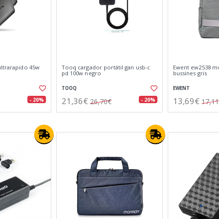
ultrarapido 45w
Tooq cargador portátil gan usb-c
Ewent ew2538 mo
pd 100w negro
bussines gris
TOOQ
EWENT
21,36€
13,69€
- 20%
- 20%
26,70€
17,1