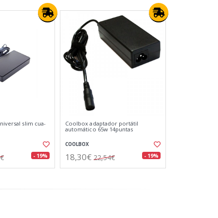
niversal slim cua-
Coolbox adaptador portátil
automático 65w 14puntas
COOLBOX
18,30€
- 19%
- 19%
3€
22,54€