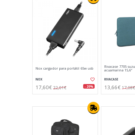
Rivacase 7705 suz
Nox cargador para portátil 65w usb
acuamarina 15,6"
NOX
RIVACASE
17,60€
13,66€
- 20%
22,01€
17,08€