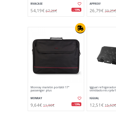
RIVACASE
APPROX!
54,19€
26,79€
- 19%
67,26€
33,25€
Monray maletin portátil 17"
Iggual refrigerador
passenger plus
ventiladores rp6v
MONRAY
IGGUAL
9,64€
12,51€
- 19%
11,96€
15,52€