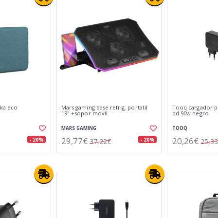
uka eco
Mars gaming base refrig. portatil
Tooq cargador po
19" +sopor movil
pd 90w negro
MARS GAMING
TOOQ
29,77€
20,26€
- 20%
- 20%
37,22€
25,3