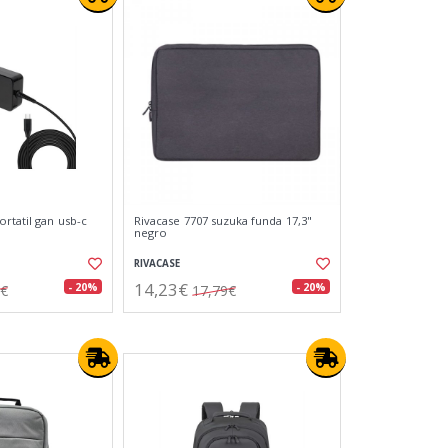
rtatil gan usb-c
Rivacase 7707 suzuka funda 17,3"
negro
RIVACASE
14,23€
- 20%
- 20%
3€
17,79€