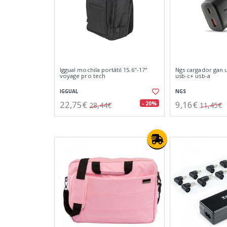
Iggual mochila portátil 15.6"-17"
Ngs cargador gan 
voyage pro tech
usb-c+ usb-a
IGGUAL
NGS
22,75€
9,16€
- 20%
28,44€
11,45€