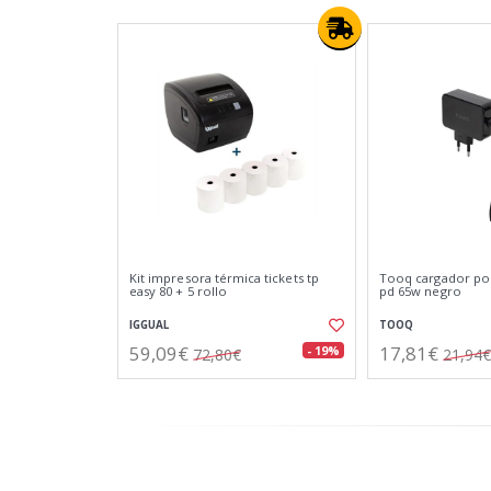
Kit impresora térmica tickets tp
Tooq cargador port
easy 80 + 5 rollo
pd 65w negro
IGGUAL
TOOQ
59,09€
17,81€
- 19%
72,80€
21,94€