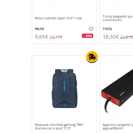
Tooq cargador por
Nilox maletin style 15.6" rosa
conectores
NILOX
TOOQ
9,69€
18,30€
- 20%
12,11€
22,87€
Rivacase mochila gaming 7861
Approx! cargador p
borneo eco azul 17.3"
appua90slim