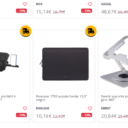
NOX
IGGUAL
15,14€
48,67€
- 19%
- 19%
18,79€
60,4
 portátil 6
Rivacase 7703 suzuka funda 13,3"
Ewent soporte po
17
negro
giro 360º
RIVACASE
EWENT
10,16€
20,84€
- 19%
- 19%
12,52€
25,6