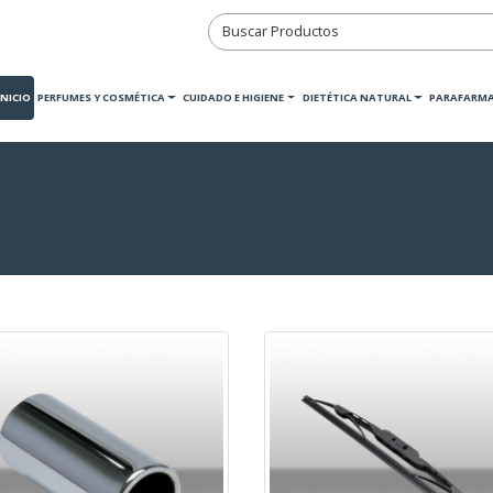
INICIO
PERFUMES Y COSMÉTICA
CUIDADO E HIGIENE
DIETÉTICA NATURAL
PARAFARMA