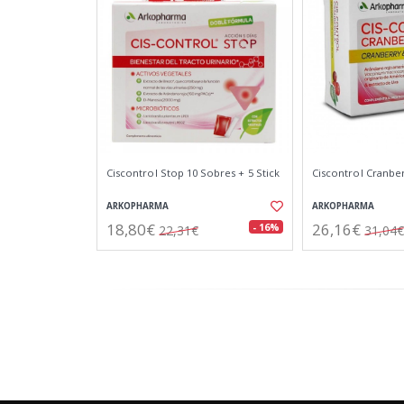
Ciscontrol Stop 10 Sobres + 5 Stick
Ciscontrol Cranbe
ARKOPHARMA
ARKOPHARMA
18,80€
26,16€
- 16%
22,31€
31,04€