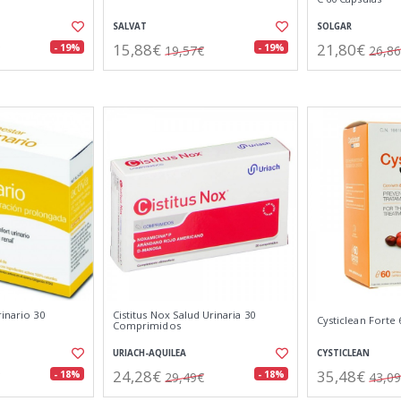
SALVAT
SOLGAR
15,88€
21,80€
- 19%
- 19%
19,57€
26,8
rinario 30
Cistitus Nox Salud Urinaria 30
Cysticlean Forte 
Comprimidos
URIACH-AQUILEA
CYSTICLEAN
24,28€
35,48€
- 18%
- 18%
29,49€
43,0