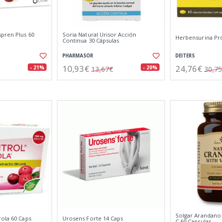
spren Plus 60
Soria Natural Urisor Acción
Herbensurina Pró
Continua 30 Cápsulas
PHARMASOR
DEITERS
10,93€
24,76€
- 21%
- 20%
13,67€
30,7
Solgar Arandano
rola 60 Caps
Urosens Forte 14 Caps
C 60 Capsulas