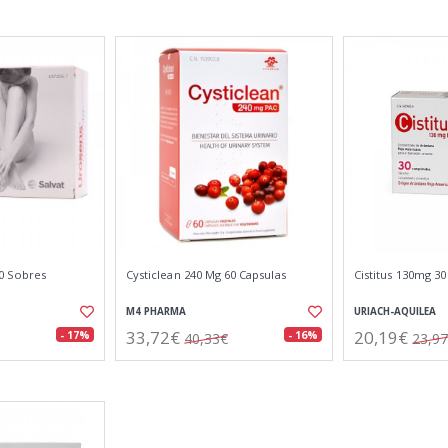
0 Sobres
Cysticlean 240 Mg 60 Capsulas
Cistitus 130mg 3
M4 PHARMA
URIACH-AQUILEA
33,72€
20,19€
- 17%
- 16%
40,33€
23,9