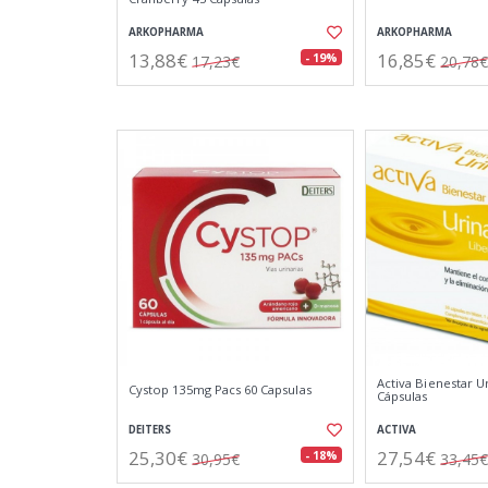
ARKOPHARMA
ARKOPHARMA
13,88€
16,85€
- 19%
17,23€
20,78€
Activa Bienestar U
Cystop 135mg Pacs 60 Capsulas
Cápsulas
DEITERS
ACTIVA
25,30€
27,54€
- 18%
30,95€
33,45€