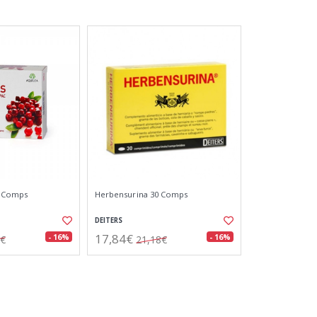
0 Comps
Herbensurina 30 Comps
DEITERS
17,84€
- 16%
- 16%
7€
21,18€