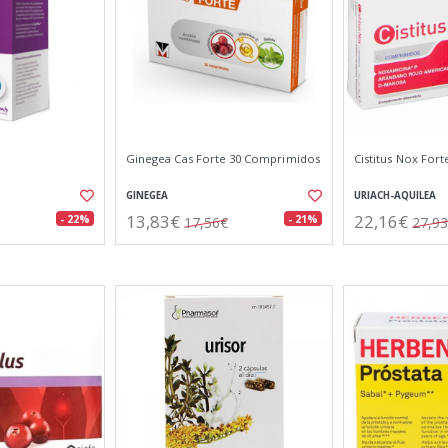
Ginegea Cas Forte 30 Comprimidos
Cistitus Nox For
GINEGEA
URIACH-AQUILEA
13,83€
22,16€
- 22%
- 21%
17,56€
27,9