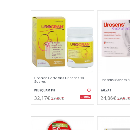
Urocran Forte Vías Urinarias 30
Urosens Manosa 3
Sobres
PLUSQUAM PH
SALVAT
32,17€
24,86€
- 18%
39,06€
29,95€