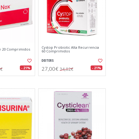
Cystop Probiotic Alta Recurrencia
te 20 Comprimidos
60 Comprimidos
DEITERS
27,00€
- 21%
- 21%
3€
34,02€