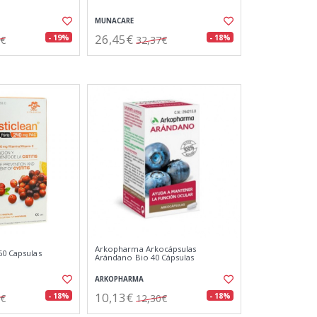
MUNACARE
26,45€
- 19%
- 18%
6€
32,37€
Arkopharma Arkocápsulas
60 Capsulas
Arándano Bio 40 Cápsulas
ARKOPHARMA
10,13€
- 18%
- 18%
9€
12,30€