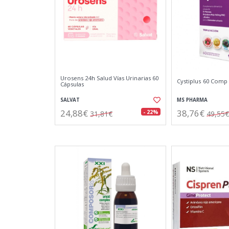
Urosens 24h Salud Vías Urinarias 60
Cystiplus 60 Comp
Cápsulas
SALVAT
MS PHARMA
24,88€
38,76€
- 22%
31,81€
49,55€