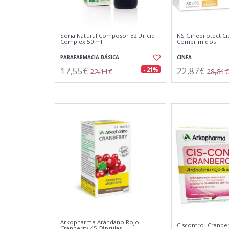
Soria Natural Composor 32 Uricid
NS Gineprotect Ci
Complex 50 ml
Comprimidos
PARAFARMACIA BÁSICA
CINFA
17,55€
22,87€
- 21%
22,11€
28,81€
Arkopharma Arándano Rojo
Ciscontrol Cranbe
Cranberry 45 Cápsulas