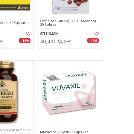
Cysticlean 240 Mg PAC + D-Manosa
stata 60 Cápsulas
30 Sobres
CYSTICLEAN
40,43€
- 19%
- 19%
5€
50,21€
 Rojo con Vitamina
Munacare Vuvaxil 15 Capsulas