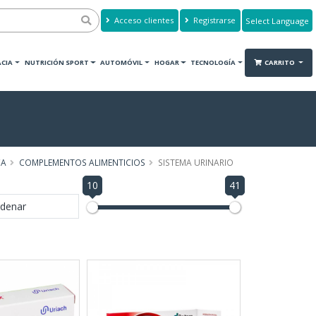
Acceso clientes
Registrarse
Powered by
Translate
CIA
NUTRICIÓN SPORT
AUTOMÓVIL
HOGAR
TECNOLOGÍA
CARRITO
CA
COMPLEMENTOS ALIMENTICIOS
SISTEMA URINARIO
10
41
denar