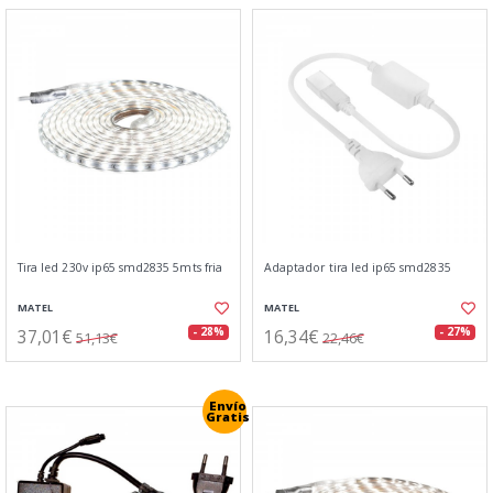
Tira led 230v ip65 smd2835 5mts fria
Adaptador tira led ip65 smd2835
MATEL
MATEL
37,01€
16,34€
- 28%
- 27%
51,13€
22,46€
Envío
Gratis