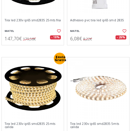
Tira led 230v ip65 smd2835 25mts fria
Adhesivo pvc tira led ip65 smd 2835
MATEL
MATEL
147,70€
6,08€
- 18%
- 26%
179,58€
8,22€
Envío
Gratis
Tira led 230v ip65 smd2835 25mts
Tira led 230v ip65 smd2835 5mts
calida
calida