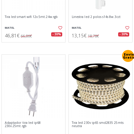
Tira led smart wifi 12v.5mt.24w.rgb
Linestra led 2 polos s14s 8w.3cct
MATEL
MATEL
46,81€
13,15€
- 30%
- 30%
66,86€
18,78€
Envío
Grati
Adaptador tira led ip68
Tira led 230v ip65 smd2835 25mts
230v.25mt.rgb
neutra