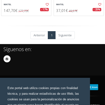
MATEL
MATEL
147,70€
37,01€
- 17%
- 25%
177,72€
49,57€
Anterior
1
Siguiente
Síguenos en:
Este portal web utiliza cookies propias con finalidad
técnica, y para realizar estadísticas de uso Web, las
cookies se usan para la personalización de anuncios
que en ningún caso hacen identificable al usuario no