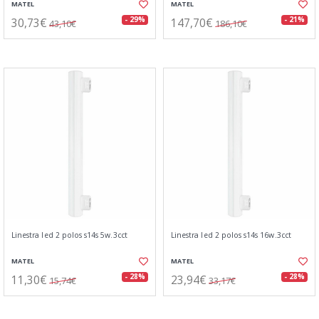
MATEL
MATEL
30,73€
147,70€
- 29%
- 21%
43,10€
186,10€
Linestra led 2 polos s14s 5w.3cct
Linestra led 2 polos s14s 16w.3cct
MATEL
MATEL
11,30€
23,94€
- 28%
- 28%
15,74€
33,17€