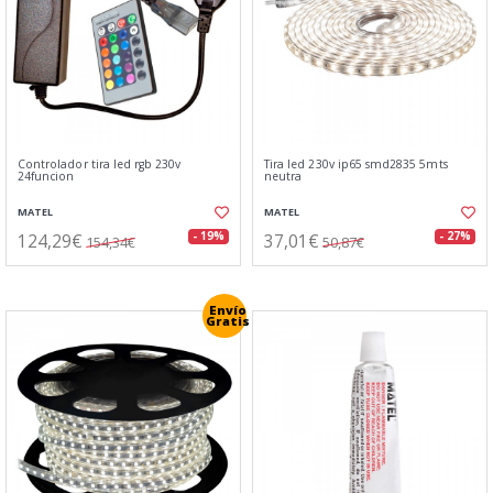
Controlador tira led rgb 230v
Tira led 230v ip65 smd2835 5mts
24funcion
neutra
MATEL
MATEL
124,29€
37,01€
- 19%
- 27%
154,34€
50,87€
Envío
Gratis