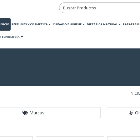
INICIO
PERFUMES Y COSMÉTICA
CUIDADO E HIGIENE
DIETÉTICA NATURAL
PARAFARM
TECNOLOGÍA
INICI
Marcas
Or