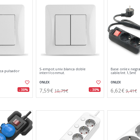
S-empot.univ.blanca doble
Base onlex negr
ca pulsador
interr/conmut.
cable/int.1,5mt
ONLEX
ONLEX
7,59€
6,62€
- 30%
- 30%
10,79€
9,41€