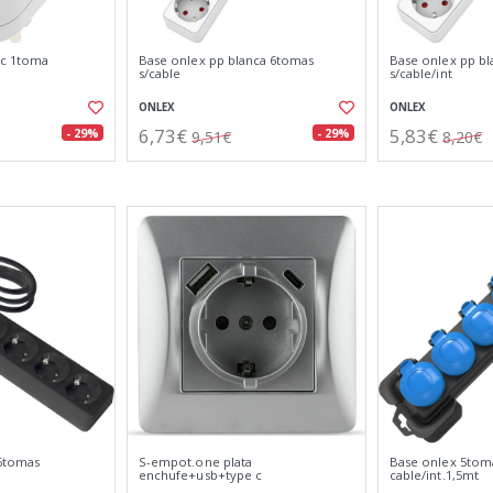
pc 1toma
Base onlex pp blanca 6tomas
Base onlex pp b
s/cable
s/cable/int
ONLEX
ONLEX
6,73€
5,83€
- 29%
- 29%
9,51€
8,20€
 6tomas
S-empot.one plata
Base onlex 5toma
enchufe+usb+type c
cable/int.1,5mt