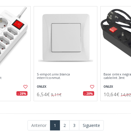
S-empot.univ.blanca
Base onlex negr
t
interr/conmut.
cable/int.3mt
ONLEX
ONLEX
6,54€
10,64€
- 28%
- 28%
9,11€
14,8
Anterior
1
2
3
Siguiente