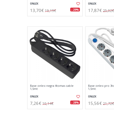
ONLEX
ONLEX
13,70€
17,87€
- 29%
19,19€
25,02€
Base onlex negra 4tomas cable
Base onlex pro 3t
1,5mt
1,5mt.
ONLEX
ONLEX
7,26€
15,56€
- 28%
10,14€
21,72€