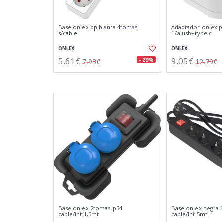
Base onlex pp blanca 4tomas
Adaptador onlex 
s/cable
16a.usb+type c
ONLEX
ONLEX
5,61€
9,05€
- 29%
7,93€
12,79€
Base onlex 2tomas ip54
Base onlex negra
cable/int.1,5mt
cable/int.5mt