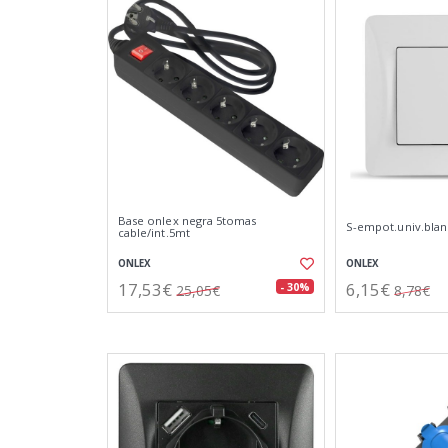
Base onlex negra 5tomas
S-empot.univ.blan
cable/int.5mt
ONLEX
ONLEX
17,53€
6,15€
- 30%
25,05€
8,78€