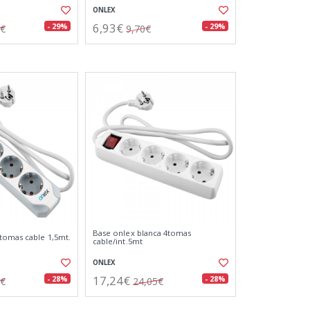
ONLEX
6,93€
- 29%
- 29%
0€
9,70€
Base onlex blanca 4tomas
tomas cable 1,5mt.
cable/int.5mt
ONLEX
17,24€
- 28%
- 28%
4€
24,05€