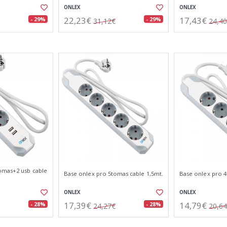
ONLEX
ONLEX
22,23€
17,43€
- 29%
- 29%
31,12€
24,4
omas+2 usb cable
Base onlex pro 5tomas cable 1,5mt.
Base onlex pro 4
ONLEX
ONLEX
17,39€
14,79€
- 28%
- 28%
24,27€
20,6