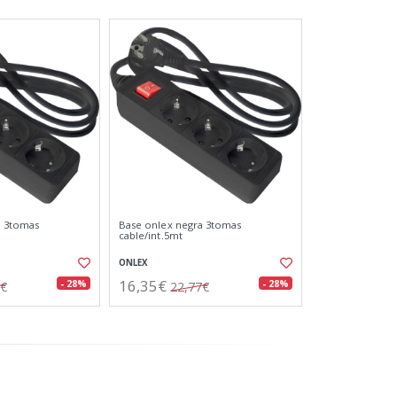
a 3tomas
Base onlex negra 3tomas
cable/int.5mt
ONLEX
16,35€
- 28%
- 28%
2€
22,77€