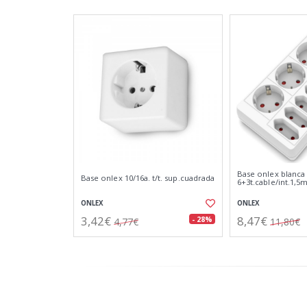
Base onlex blanca
Base onlex 10/16a. t/t. sup.cuadrada
6+3t.cable/int.1,5m
ONLEX
ONLEX
3,42€
8,47€
- 28%
4,77€
11,80€