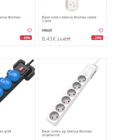
lanca 4tomas
Base onlex blanca 6tomas cable
1,5mt
ONLEX
8,43€
- 29%
- 29%
11,83€
s ip54
Base onlex pp blanca 6tomas
s/cable/int