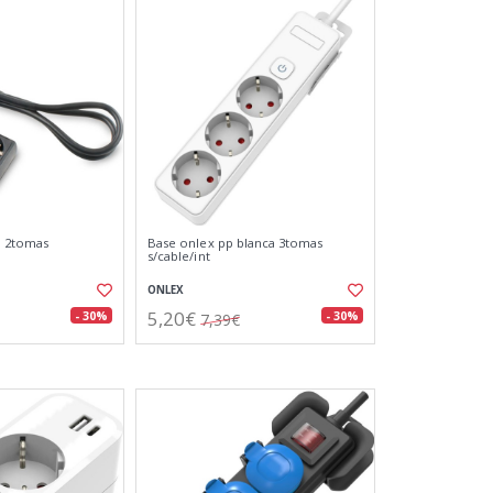
a 2tomas
Base onlex pp blanca 3tomas
s/cable/int
ONLEX
5,20€
- 30%
- 30%
7,39€