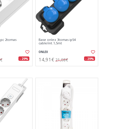
 pc 2tomas
Base onlex 3tomas ip54
cable/int.1,5mt
ONLEX
14,91€
- 29%
- 29%
2€
21,08€