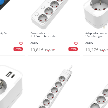
 ip54
Base onlex pp
Adaptador onlex
6t.1.5mt.interr.indep.
16a.usb+type c
ONLEX
ONLEX
13,81€
10,27€
- 29%
- 29%
19,53€
14,5