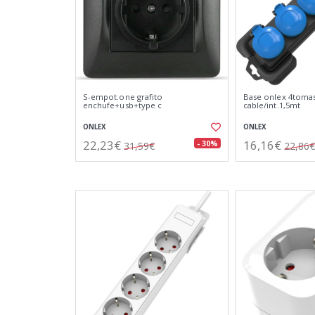
S-empot.one grafito
Base onlex 4tomas
enchufe+usb+type c
cable/int.1,5mt
ONLEX
ONLEX
22,23€
16,16€
- 30%
31,59€
22,86€