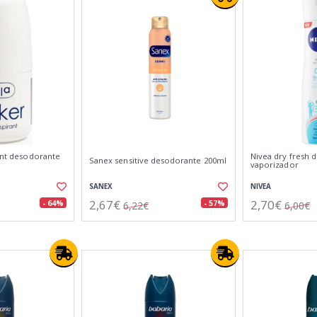
rant desodorante
Nivea dry fresh 
Sanex sensitive desodorante 200ml
vaporizador
SANEX
NIVEA
2,67€
2,70€
- 64%
- 57%
6,22€
6,00€