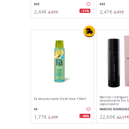
AXE
AXE
2,44€
2,47€
- 51%
4,95€
4,95€
Narciso rodriguez 
Fa desodorante fresh lime 150ml
desodorante for h
vaporizador
FA
NARCISO RODRIGUE
1,77€
22,60€
- 46%
3,30€
42,11€