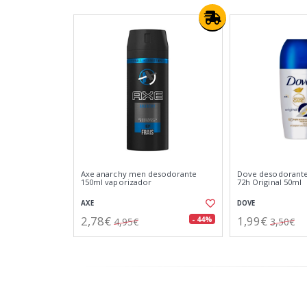
Axe anarchy men desodorante
Dove desodorante
150ml vaporizador
72h Original 50ml
AXE
DOVE
2,78€
1,99€
- 44%
4,95€
3,50€