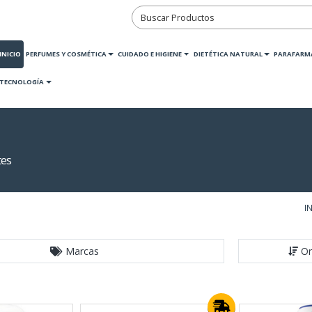
INICIO
PERFUMES Y COSMÉTICA
CUIDADO E HIGIENE
DIETÉTICA NATURAL
PARAFARM
TECNOLOGÍA
tes
I
Marcas
Or