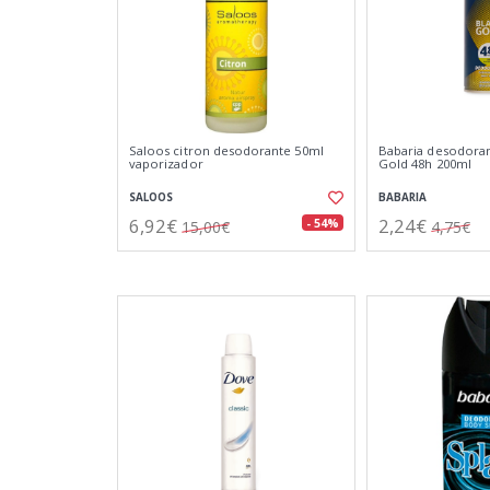
Saloos citron desodorante 50ml
Babaria desodora
vaporizador
Gold 48h 200ml
SALOOS
BABARIA
6,92€
2,24€
- 54%
15,00€
4,75€