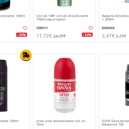
sodorante +50ml
Cerruti 1881 cerruti desodorante
Babaria desodora
150ml vaporizador
+ 200ml
CERRUTI
BABARIA
11,72€
2,47€
- 52%
- 52%
24,20€
5,10€
rante 150ml
Urea urea desodorante roll-on
DOVE Desodoran
75ml
Advanced 72h