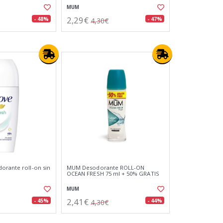
MUM
2,29€
- 48%
- 47%
4,30€
orante roll-on sin
MUM Desodorante ROLL-ON
OCEAN FRESH 75 ml + 50% GRATIS
MUM
2,41€
- 45%
- 44%
4,30€