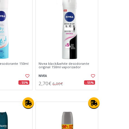
desodorante 150ml
Nivea black&white desodorante
original 150ml vaporizador
NIVEA
2,70€
- 55%
- 55%
6,00€