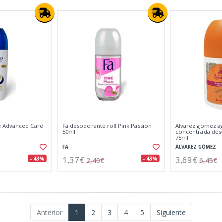
 Advanced Care
Fa desodorante roll Pink Passion
Alvarez gomez a
50ml
concentrada des
75ml
FA
ÁLVAREZ GÓMEZ
1,37€
3,69€
- 43%
- 43%
2,40€
6,45€
Anterior
1
2
3
4
5
Siguiente