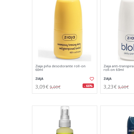
Ziaja piña desodorante roll-on
Ziaja anti-transpi
60ml
roll-on 60ml
ZIAJA
ZIAJA
3,09€
3,23€
- 66%
9,00€
9,00€