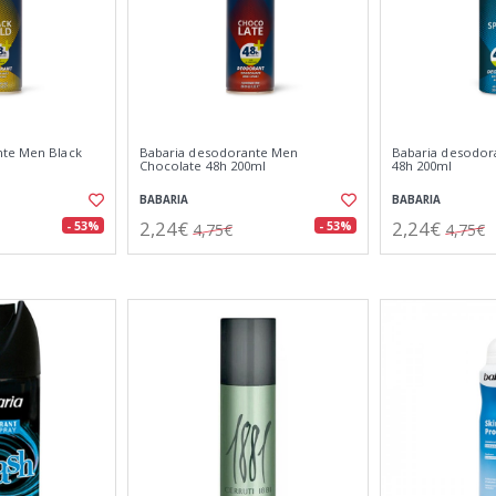
nte Men Black
Babaria desodorante Men
Babaria desodor
Chocolate 48h 200ml
48h 200ml
BABARIA
BABARIA
2,24€
2,24€
- 53%
- 53%
4,75€
4,75€