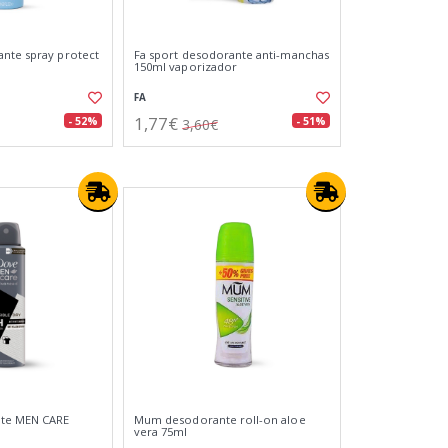
nte spray protect
Fa sport desodorante anti-manchas
150ml vaporizador
FA
1,77€
- 52%
- 51%
3,60€
te MEN CARE
Mum desodorante roll-on aloe
vera 75ml