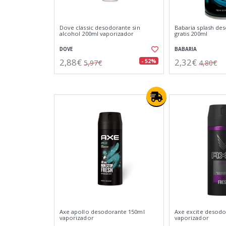
Dove classic desodorante sin
Babaria splash de
alcohol 200ml vaporizador
gratis 200ml
DOVE
BABARIA
2,88€
2,32€
- 52%
5,97€
4,80€
Axe apollo desodorante 150ml
Axe excite desodo
vaporizador
vaporizador