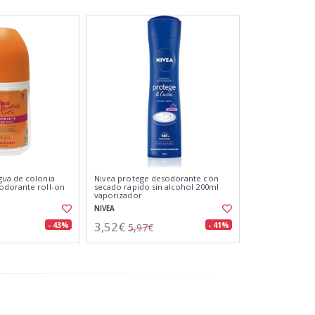
gua de colonia
Nivea protege desodorante con
odorante roll-on
secado rapido sin alcohol 200ml
vaporizador
NIVEA
3,52€
- 43%
- 41%
5,97€