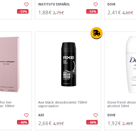
INSTITUTO ESPAÑOL
DOVE
1,88€
2,41€
- 50%
- 50%
3,75€
4,60€
for her
Axe black desodorante 150ml
Dove fresh desod
er 100ml
vaporizador
alcohol 50ml
Z
AXE
DOVE
2,66€
1,92€
- 46%
- 46%
4,95€
3,48€