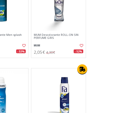
ante Men splash
MUM Desodorante ROLL-ON SIN
PERFUME GRIS
MUM
2,05€
- 53%
- 52%
4,30€