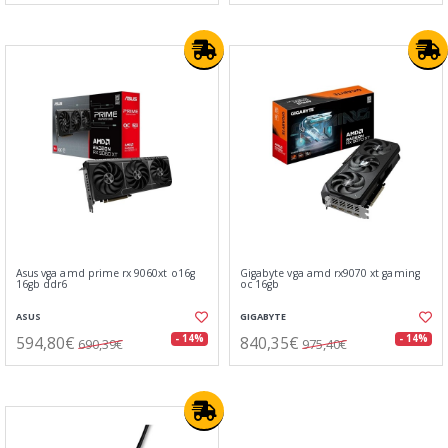
Asus vga amd prime rx 9060xt o16g
Gigabyte vga amd rx9070 xt gaming
16gb ddr6
oc 16gb
ASUS
GIGABYTE
594,80€
840,35€
- 14%
- 14%
690,39€
975,40€