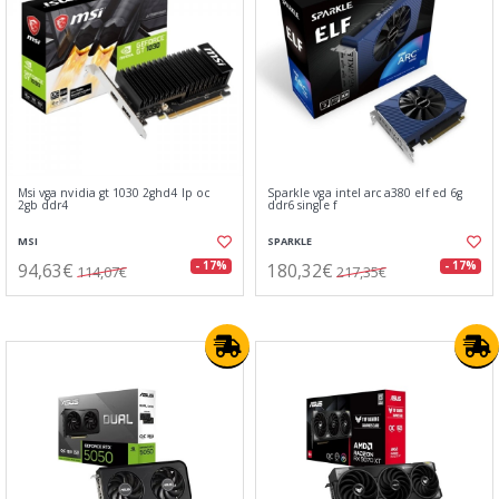
Msi vga nvidia gt 1030 2ghd4 lp oc
Sparkle vga intel arc a380 elf ed 6g
2gb ddr4
ddr6 single f
MSI
SPARKLE
94,63€
180,32€
- 17%
- 17%
114,07€
217,35€