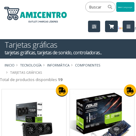
Powered
by
Tra
Tarjetas gráficas
tarjetas gráficas, tarjetas de sonido, controladoras...
INICIO
TECNOLOGÍA
INFORMÁTICA
COMPONENTES
TARJETAS GRÁFICAS
Total de productos disponibles
19