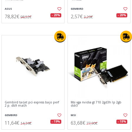
ASUS
GEMBIRD
78,82€
2,57€
- 20%
- 20%
98,52€
3,20€
Gembird tarjet pci express bajo perf
Msi vga nvidia gt 710 2gd3h lp 2gb
2 p. db9 mach
ddr3
GEMBIRD
MSI
11,64€
63,68€
- 19%
- 18%
14,34€
77,90€