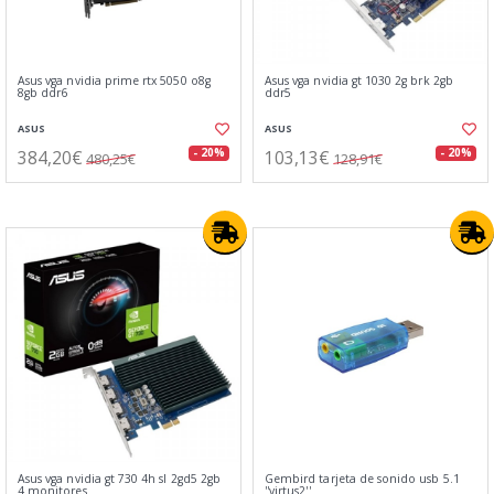
Asus vga nvidia prime rtx 5050 o8g
Asus vga nvidia gt 1030 2g brk 2gb
8gb ddr6
ddr5
ASUS
ASUS
384,20€
103,13€
- 20%
- 20%
480,25€
128,91€
Asus vga nvidia gt 730 4h sl 2gd5 2gb
Gembird tarjeta de sonido usb 5.1
4 monitores
''virtus2''