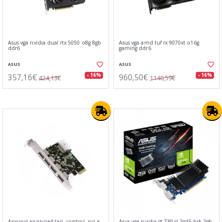
Asus vga nvidia dual rtx 5050 o8g 8gb
Asus vga amd tuf rx 9070xt o16g
ddr6
gaming ddr6
ASUS
ASUS
357,16€
960,50€
- 16%
- 16%
424,13€
1140,59€
Approx! apppcie4 tarj. control. pci-e
Asus vga nvidia gt 730 sl 2gd5 brk 2gb