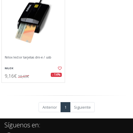
Nilox lector tarjetas dni-e / usb
NILOX
9,16€
- 14%
10,63€
Anterior
1
Siguiente
Síguenos en: