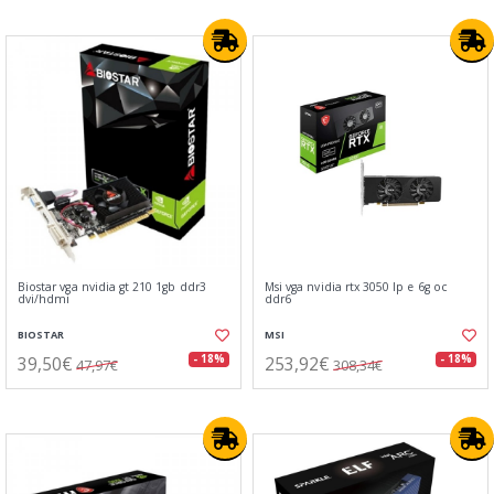
Biostar vga nvidia gt 210 1gb ddr3
Msi vga nvidia rtx 3050 lp e 6g oc
dvi/hdmi
ddr6
BIOSTAR
MSI
39,50€
253,92€
- 18%
- 18%
47,97€
308,34€