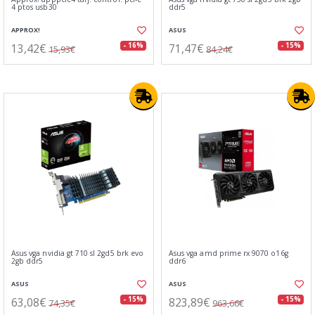
4 ptos usb30
ddr5
APPROX!
ASUS
13,42€
71,47€
- 16%
- 15%
15,93€
84,24€
Asus vga nvidia gt 710 sl 2gd5 brk evo
Asus vga amd prime rx 9070 o16g
2gb ddr5
ddr6
ASUS
ASUS
63,08€
823,89€
- 15%
- 15%
74,35€
963,66€