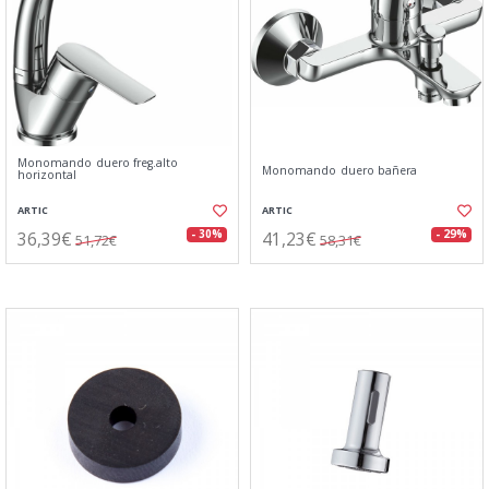
Monomando duero freg.alto
Monomando duero bañera
horizontal
ARTIC
ARTIC
36,39€
41,23€
- 30%
- 29%
51,72€
58,31€