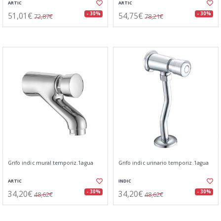
ARTIC
ARTIC
51,01€
54,75€
- 30%
- 30%
72,87€
78,21€
Grifo indic mural temporiz.1agua
Grifo indic urinario temporiz.1agua
ARTIC
INDIC
34,20€
34,20€
- 30%
- 30%
48,62€
48,62€