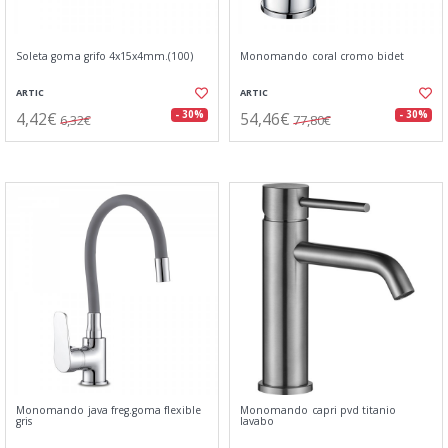
Soleta goma grifo 4x15x4mm.(100)
Monomando coral cromo bidet
ARTIC
ARTIC
4,42€
54,46€
- 30%
- 30%
6,32€
77,80€
Monomando java freg.goma flexible
Monomando capri pvd titanio
gris
lavabo