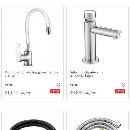
Monomando java freg.goma flexible
Grifo indic lavabo alto
blanco
temporiz.1agua
ARTIC
ARTIC
51,01€
39,88€
- 29%
- 29%
71,77€
56,11€