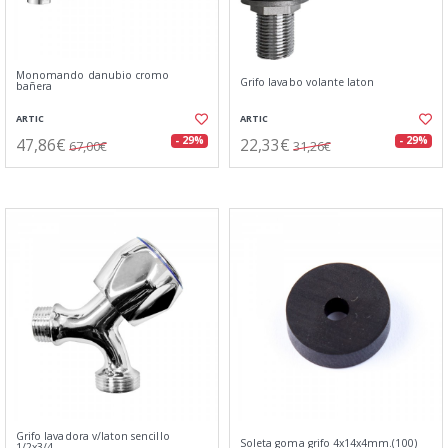
Monomando danubio cromo
Grifo lavabo volante laton
bañera
ARTIC
ARTIC
47,86€
22,33€
- 29%
- 29%
67,00€
31,26€
Grifo lavadora v/laton sencillo
Soleta goma grifo 4x14x4mm.(100)
1/2x3/4