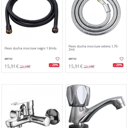
Flexo ducha inox.luxe extens.1,70-
Flexo ducha inox.luxe negro 1.8mts.
2mt.
ARTIC
ARTIC
15,91€
15,91€
- 29%
- 29%
22,38€
22,38€