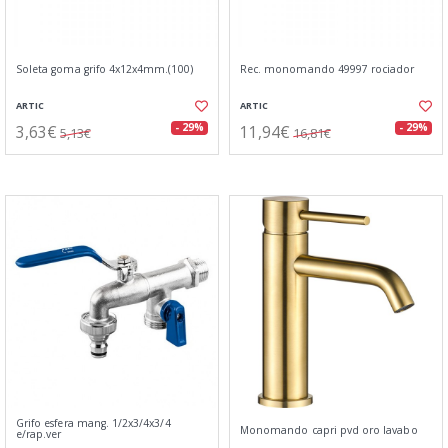
Soleta goma grifo 4x12x4mm.(100)
Rec. monomando 49997 rociador
ARTIC
ARTIC
3,63€
11,94€
- 29%
- 29%
5,13€
16,81€
Grifo esfera mang. 1/2x3/4x3/4
Monomando capri pvd oro lavabo
e/rap.ver