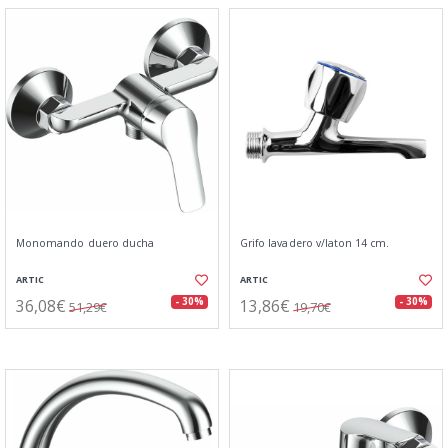
Monomando duero ducha
Grifo lavadero v/laton 14 cm.
ARTIC
ARTIC
36,08€
13,86€
- 30%
- 30%
51,29€
19,70€