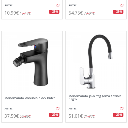
ARTIC
ARTIC
10,99€
54,75€
- 29%
- 29%
15,47€
77,04€
Monomando java freg.goma flexible
Monomando danubio black bidet
negro
ARTIC
ARTIC
37,59€
51,01€
- 29%
- 29%
52,89€
71,77€