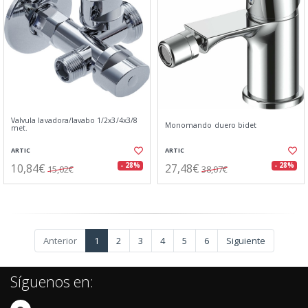
Valvula lavadora/lavabo 1/2x3/4x3/8
Monomando duero bidet
met.
ARTIC
ARTIC
10,84€
27,48€
- 28%
- 28%
15,02€
38,07€
Anterior
1
2
3
4
5
6
Siguiente
Síguenos en: