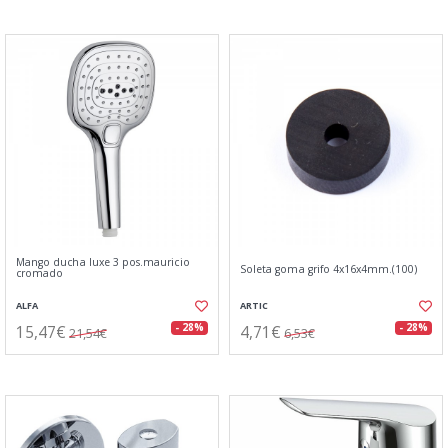
Mango ducha luxe 3 pos.mauricio
Soleta goma grifo 4x16x4mm.(100)
cromado
ALFA
ARTIC
15,47€
4,71€
- 28%
- 28%
21,54€
6,53€