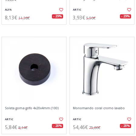
ALFA
ARTIC
8,13€
3,93€
- 29%
- 29%
11,38€
5,50€
Soleta goma grifo 4x20x4mm.(100)
Monomando coral cromo lavabo
ARTIC
ARTIC
5,84€
54,46€
- 28%
- 28%
8,14€
75,86€