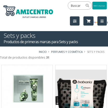
Powered
by
Tra
Sets y packs
Productos de primeras marcas para Sets y packs
INICIO
PERFUMES Y COSMÉTICA
SETS Y PACKS
Total de productos disponibles
31