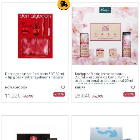
Don algodon set Red party EDT 30ml
Kneipp soft skin leche corporal
+ lip gloss + glitter eyeliner + neceser
200ml + espuma de baño 75ml +
aceite corporal aceite corporal 20ml
+ aceite de masaje 20ml
DON ALGODON
KNEIPP
11,22€
23,04€
- 38%
- 37%
17,99€
36,36€