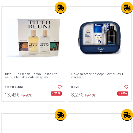
Titto Bluni set de uomo + assoluto
Dove neceser de viaje 5 artículos +
eau de toilette natural spray
neceser
TITTO BLUNI
DOVE
13,43€
8,27€
- 21%
- 20%
16,95€
10,40€