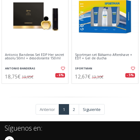
Antonio Banderas Set EDP Her secret
Sportman set Bálsamo Aftershave +
absolu 50ml + desodorante 150ml
EDT + Gel de ducha
ANTONIO BANDERAS
SPORTMAN
18,75€
12,67€
- 6%
- 5%
19,95€
13,30€
Anterior
1
2
Siguiente
Síguenos en: