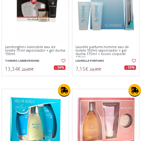
Lamborghini invincibile eau de
Laurelle parfums homme eau de
toilete 75ml vaporizador + gel ducha
toilete 100ml vaporizador + gel
150ml
ducha 175ml + locion corporal
175ml
TONINO LAMBORGHINI
LAURELLE PARFUMS
13,34€
7,15€
- 36%
- 35%
20,85€
10,95€