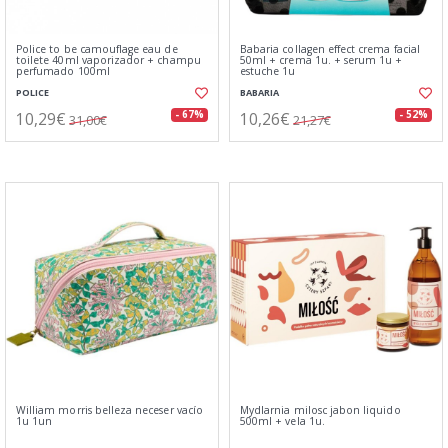
Police to be camouflage eau de
Babaria collagen effect crema facial
toilete 40ml vaporizador + champu
50ml + crema 1u. + serum 1u +
perfumado 100ml
estuche 1u
POLICE
BABARIA
10,29€
10,26€
- 67%
- 52%
31,00€
21,27€
William morris belleza neceser vacío
Mydlarnia milosc jabon liquido
1u 1un
500ml + vela 1u.