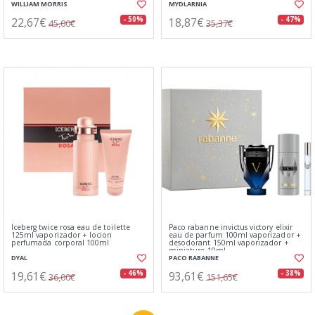
WILLIAM MORRIS
MYDLARNIA
22,67€
18,87€
- 50%
- 47%
45,00€
35,37€
Iceberg twice rosa eau de toilette
Paco rabanne invictus victory elixir
125ml vaporizador + locion
eau de parfum 100ml vaporizador +
perfumada corporal 100ml
desodorant 150ml vaporizador +
miniatura 10ml
DYAL
PACO RABANNE
19,61€
93,61€
- 46%
- 38%
36,00€
151,65€