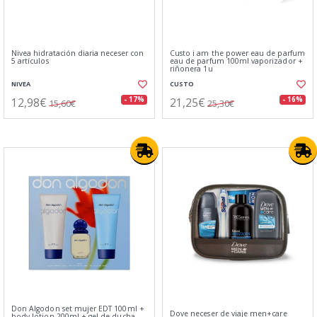
Nivea hidratación diaria neceser con
Custo i am the power eau de parfum
5 artículos
eau de parfum 100ml vaporizador +
riñonera 1u
NIVEA
CUSTO
12,98€
21,25€
- 17%
- 16%
15,60€
25,30€
Don Algodon set mujer EDT 100ml +
Dove neceser de viaje men+care
body lotion 200ml + gel de ducha