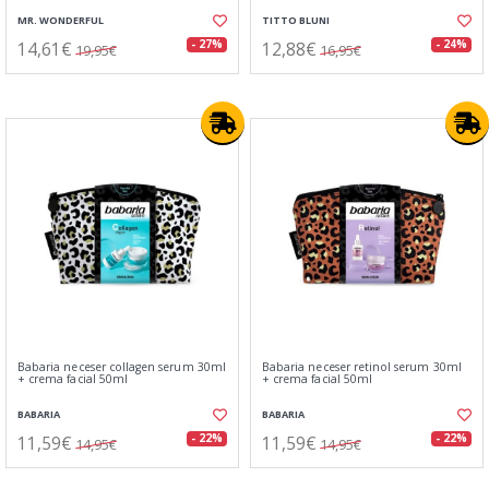
MR. WONDERFUL
TITTO BLUNI
14,61€
12,88€
- 27%
- 24%
19,95€
16,95€
Babaria neceser collagen serum 30ml
Babaria neceser retinol serum 30ml
+ crema facial 50ml
+ crema facial 50ml
BABARIA
BABARIA
11,59€
11,59€
- 22%
- 22%
14,95€
14,95€