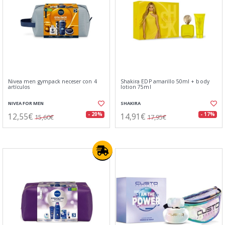
Nivea men gympack neceser con 4
Shakira EDP amarillo 50ml + body
artículos
lotion 75ml
NIVEA FOR MEN
SHAKIRA
12,55€
14,91€
- 20%
- 17%
15,60€
17,95€