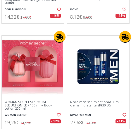
200ml
DON ALGODON
DOVE
14,32€
8,12€
- 16%
- 15%
17,00€
9,60€
WOMAN SECRET Set ROUGE
Nivea men sérum antiedad 30ml +
SEDUCTION EDP 100 ml + Body
crema hidratante SPF30 50ml
Lotion 200 ml
WOMAN SECRET
NIVEA FOR MEN
19,26€
27,68€
- 12%
- 11%
21,95€
30,99€