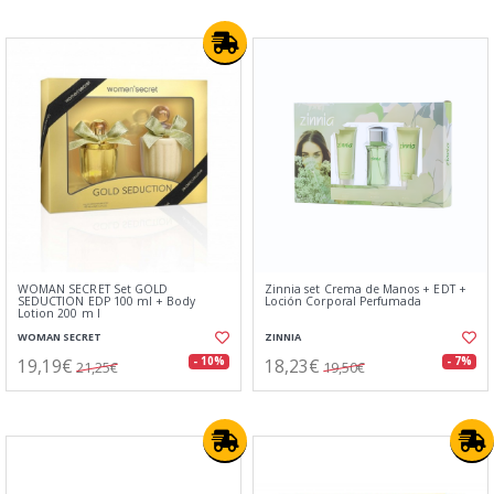
WOMAN SECRET Set GOLD
Zinnia set Crema de Manos + EDT +
SEDUCTION EDP 100 ml + Body
Loción Corporal Perfumada
Lotion 200 m l
WOMAN SECRET
ZINNIA
19,19€
18,23€
- 10%
- 7%
21,25€
19,50€