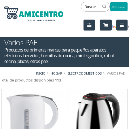
Powered
by
Tra
Varios PAE
Productos de primeras marcas para pequeños aparatos
eléctricos: hervidor, hornillos de cocina, minifrigorífico, robot
cocina, placas, otros pae
INICIO
HOGAR
ELECTRODOMÉSTICOS
VARIOS PAE
Total de productos disponibles
113