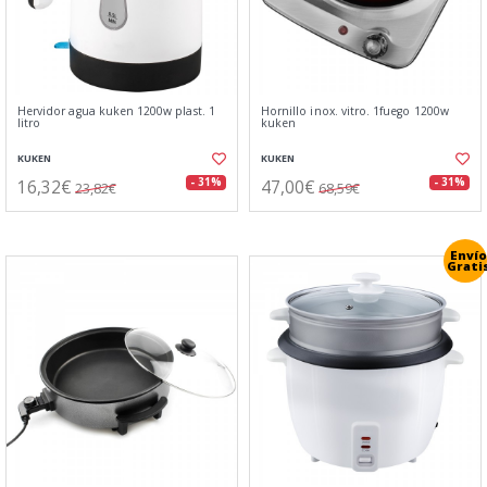
Hervidor agua kuken 1200w plast. 1
Hornillo inox. vitro. 1fuego 1200w
litro
kuken
KUKEN
KUKEN
16,32€
47,00€
- 31%
- 31%
23,82€
68,59€
Envío
Grati