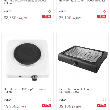
Hornillo inox.vitro.2fuegos 2000w
Hervidor agua kuken 1500w inox. 1,8
kuken
l
KUKEN
KUKEN
88,58€
25,10€
- 23%
- 32%
114,79€
37,02€
Hornillo elec. 1000w p/bl. blanco
Electro barbacoa kuken
kuken
53x40cm.2400w.
KUKEN
KUKEN
19,86€
38,10€
- 32%
- 32%
29,13€
55,89€