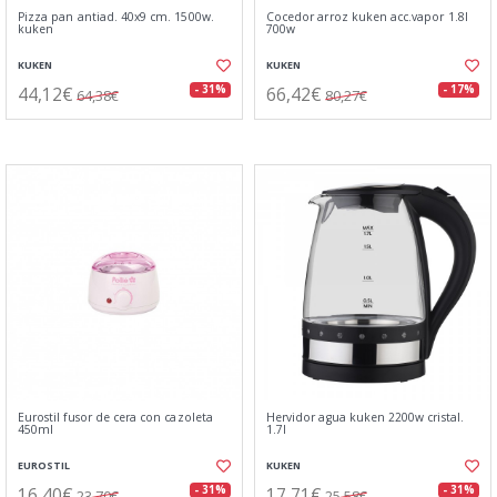
Pizza pan antiad. 40x9 cm. 1500w.
Cocedor arroz kuken acc.vapor 1.8l
kuken
700w
KUKEN
KUKEN
44,12€
66,42€
- 31%
- 17%
64,38€
80,27€
Eurostil fusor de cera con cazoleta
Hervidor agua kuken 2200w cristal.
450ml
1.7l
EUROSTIL
KUKEN
16,40€
17,71€
- 31%
- 31%
23,70€
25,58€