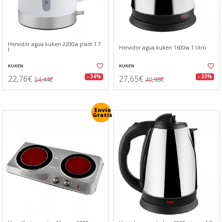
Hervidor agua kuken 2200w plast.1.7
Hervidor agua kuken 1600w 1 litro
l
KUKEN
KUKEN
22,76€
27,65€
- 34%
- 33%
34,44€
40,98€
Envío
Gratis