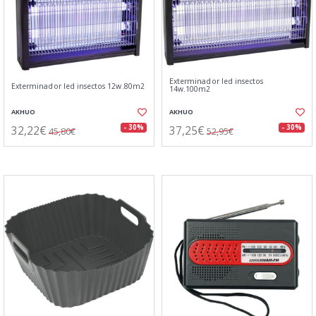
Exterminador led insectos
Exterminador led insectos 12w.80m2
14w.100m2
AKHUO
AKHUO
32,22€
37,25€
- 30%
- 30%
45,80€
52,95€