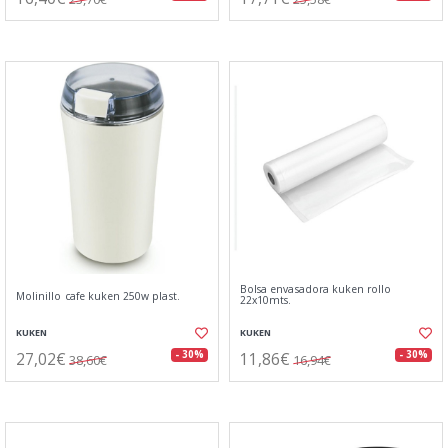
Bolsa envasadora kuken rollo
Molinillo cafe kuken 250w plast.
22x10mts.
KUKEN
KUKEN
27,02€
11,86€
- 30%
- 30%
38,60€
16,94€