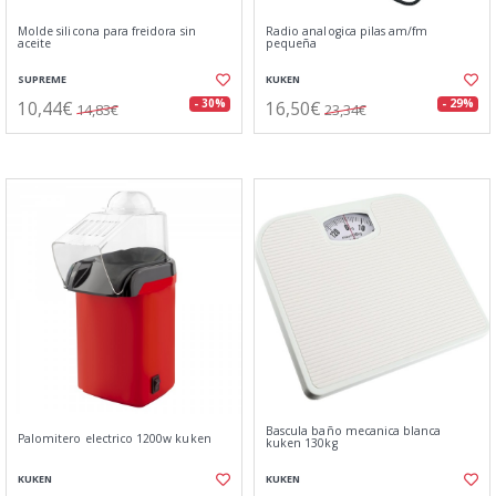
Molde silicona para freidora sin
Radio analogica pilas am/fm
aceite
pequeña
SUPREME
KUKEN
10,44€
16,50€
- 30%
- 29%
14,83€
23,34€
Bascula baño mecanica blanca
Palomitero electrico 1200w kuken
kuken 130kg
KUKEN
KUKEN