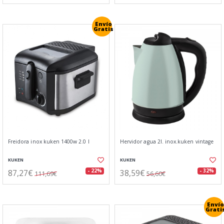
Envío
Gratis
Freidora inox kuken 1400w 2.0 l
Hervidor agua 2l. inox.kuken vintage
KUKEN
KUKEN
87,27€
38,59€
- 22%
- 32%
111,69€
56,60€
Envío
Grati