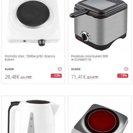
Hornillo elec. 1500w p/bl. blanco
Freidora inox kuken 900
kuken
w.t/cristal1.5l
KUKEN
KUKEN
28,48€
71,41€
- 32%
- 19%
41,78€
87,97€