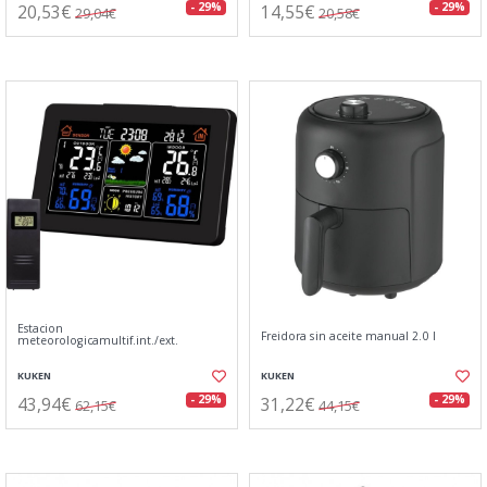
20,53€
14,55€
- 29%
- 29%
29,04€
20,58€
Estacion
Freidora sin aceite manual 2.0 l
meteorologicamultif.int./ext.
KUKEN
KUKEN
43,94€
31,22€
- 29%
- 29%
62,15€
44,15€