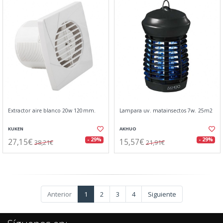
Extractor aire blanco 20w 120mm.
Lampara uv. matainsectos 7w. 25m2
KUKEN
AKHUO
27,15€
15,57€
- 29%
- 29%
38,21€
21,91€
Anterior
1
2
3
4
Siguiente