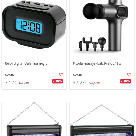
Reloj digital c/alarma negro
Pistola masaje 4cab.9veloc.18w
KUKEN
KUKEN
7,17€
37,23€
- 30%
- 30%
10,24€
52,93€