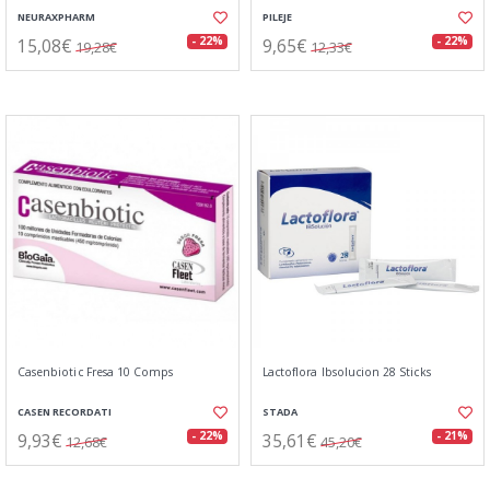
NEURAXPHARM
PILEJE
15,08€
9,65€
- 22%
- 22%
19,28€
12,33€
Casenbiotic Fresa 10 Comps
Lactoflora Ibsolucion 28 Sticks
CASEN RECORDATI
STADA
9,93€
35,61€
- 22%
- 21%
12,68€
45,20€