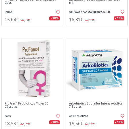
Caps
ml
IPRAD
SCHWABE FARMA IBERICA S.L.U.
15,64€
16,81€
- 18%
- 18%
19,14€
20,57€
ProFaes4 Probioticos Mujer 30
Arkobiotics Supraflor Intens Adultos
Cápsulas
7 Sobres
FAES
ARKOPHARMA
18,58€
15,56€
- 18%
- 18%
22,73€
18,90€