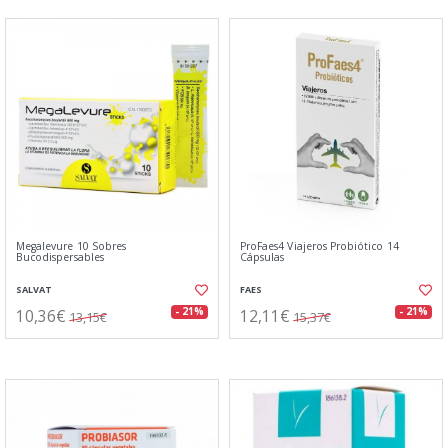
Megalevure 10 Sobres
ProFaes4 Viajeros Probiótico 14
Bucodispersables
Cápsulas
SALVAT
FAES
10,36€
12,11€
- 21%
- 21%
13,15€
15,37€