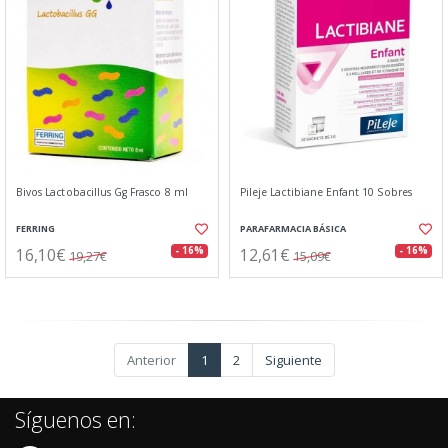
Bivos Lactobacillus Gg Frasco 8 ml
Pileje Lactibiane Enfant 10 Sobres
FERRING
PARAFARMACIA BÁSICA
16,10€
12,61€
- 16%
- 16%
19,27€
15,09€
Anterior
1
2
Siguiente
Síguenos en: