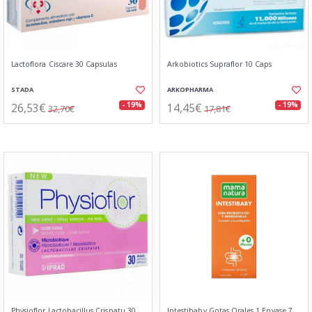
Lactoflora Ciscare 30 Capsulas
Arkobiotics Supraflor 10 Caps
STADA
ARKOPHARMA
26,53€
14,45€
- 19%
- 19%
32,70€
17,81€
Physioflor Lactobacillus Crispatu 30
Intestibaby Gotas Orales 1 Envase 7