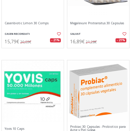
Casenbiotic Limon 30 Comps
Megalevure Protransitus 30 Capsulas
CASEN RECORDATI
SALVAT
15,79€
16,89€
- 21%
- 21%
20,03€
21,28€
Probiac 30 Capsulas - Probiotico para
Yovis 10 Caps
Acne y Piel Grasa