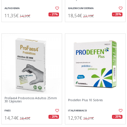
ALFASIGMA
GALENICUM DERMA
11,35€
18,54€
- 21%
- 20%
14,30€
23,19€
ProFaes4 Probioticos Adultos 25mm
Prodefen Plus 10 Sobres
30 Cápsulas
FAES
ITALFARMACO
14,74€
12,97€
- 20%
- 20%
18,43€
16,21€