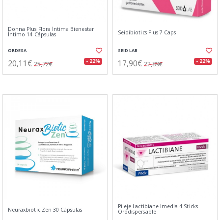
Donna Plus Flora Íntima Bienestar
Seidibiotics Plus 7 Caps
Íntimo 14 Cápsulas
ORDESA
SEID LAB
20,11€
17,90€
- 22%
- 22%
25,72€
22,89€
Pileje Lactibiane Imedia 4 Sticks
Neuraxbiotic Zen 30 Cápsulas
Orodispersable