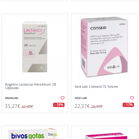
Angelini Lactanza Hereditum 28
Seid Lab Cistiseid 15 Sobres
Cápsulas
ANGELINI
SEID LAB
35,27€
22,37€
- 18%
- 17%
42,83€
26,95€