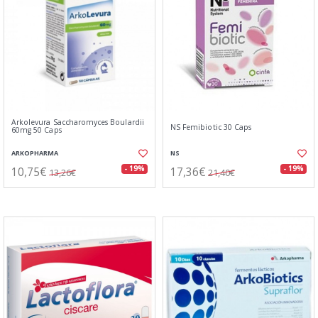
Arkolevura Saccharomyces Boulardii
NS Femibiotic 30 Caps
60mg 50 Caps
ARKOPHARMA
NS
10,75€
17,36€
- 19%
- 19%
13,26€
21,40€