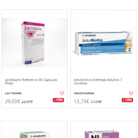
Lactibiane Reference 30 Capsulas
Arkobiotics Defensas Adultos 7
Pileje
Unidosis
LACTIBIANE
ARKOPHARMA
29,03€
13,73€
- 19%
- 19%
36,05€
17,04€