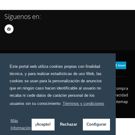
Síguenos en:
Este portal web utiliza cookies propias con finalidad
técnica, y para realizar estadísticas de uso Web, las
cookies se usan para la personalización de anuncios
que en ningún caso hacen identificable al usuario no
Contacto
Aviso Legal
Condiciones de compra
Política de envíos
Política de devolución
Política de Privacidad
recaba ni cede datos de carácter personal de los
Política de Cookies
Sitemap
usuarios sin su conocimiento
Términos y condiciones
© 2026 - Todos los derechos reservados.
Más
¡Acepto!
Rechazar
Configurar
Información