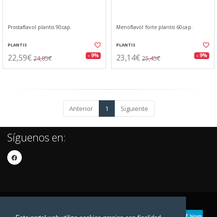
Prostaflavol plantis 90cap.
Menoflavol forte plantis 60cap.
PLANTIS
PLANTIS
22,59€
23,14€
- 9%
- 9%
24,85€
25,45€
Anterior
1
Siguiente
Síguenos en: