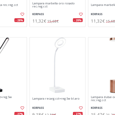
Lampara marbella oro rosado
a rec.reg.cct
Lampara marbella
rec.reg.cct
KORPASS
KORPASS
11,32€
11,32€
- 28%
- 28%
15,68€
15,6
t+reg.5w
Lampara dubai o
Lampara recarg.cct+reg.5w bl.aro
rec.reg.cct
KORPASS
KORPASS
9,18€
15,47€
- 27%
- 27%
12,59€
21,2