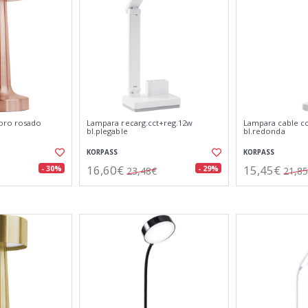
 oro rosado
Lampara recarg.cct+reg.12w
Lampara cable c
bl.plegable
bl.redonda
KORPASS
KORPASS
16,60€
15,45€
- 30%
- 29%
23,48€
21,8