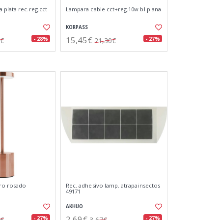
 plata rec.reg.cct
Lampara cable cct+reg.10w bl.plana
KORPASS
15,45€
- 28%
- 27%
8€
21,30€
ro rosado
Rec. adhesivo lamp. atrapainsectos
49171
AKHUO
2,69€
- 27%
- 27%
1€
3,67€