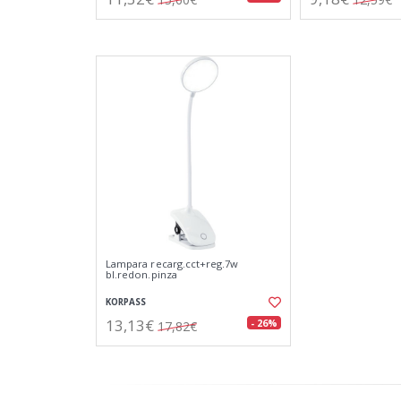
Lampara recarg.cct+reg.7w
bl.redon.pinza
KORPASS
13,13€
- 26%
17,82€