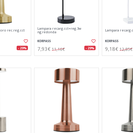
Lampara recarg.cct+reg.3w
oro rec.reg.cct
Lampara recarg.c
ng.redonda
KORPASS
KORPASS
7,93€
9,18€
- 29%
- 29%
11,16€
12,85€