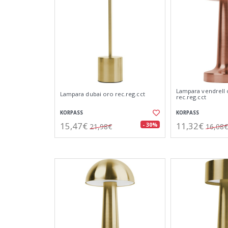
Lampara vendrell
Lampara dubai oro rec.reg.cct
rec.reg.cct
KORPASS
KORPASS
15,47€
11,32€
- 30%
21,98€
16,08€