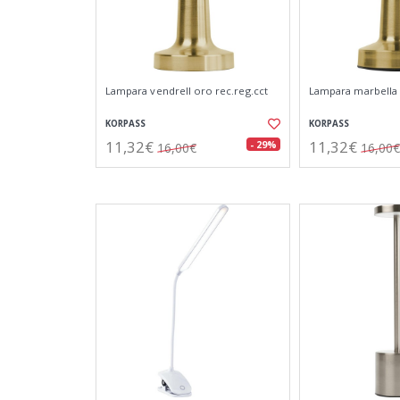
Lampara vendrell oro rec.reg.cct
Lampara marbella 
KORPASS
KORPASS
11,32€
11,32€
- 29%
16,00€
16,00€