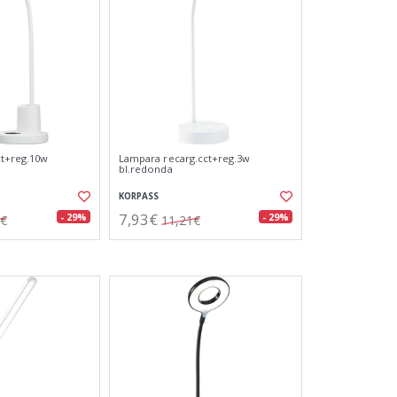
ct+reg.10w
Lampara recarg.cct+reg.3w
bl.redonda
KORPASS
7,93€
- 29%
- 29%
5€
11,21€