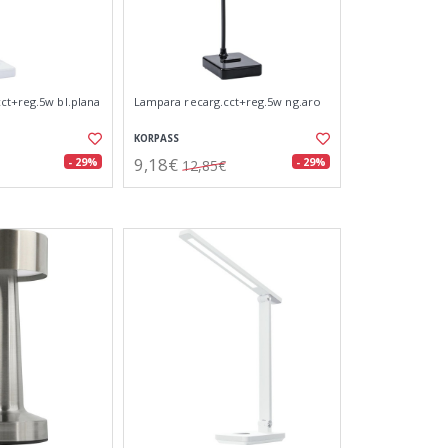
ct+reg.5w bl.plana
Lampara recarg.cct+reg.5w ng.aro
KORPASS
9,18€
- 29%
- 29%
12,85€