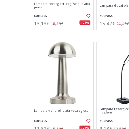
Lampara recarg.cct+reg.7w bl.plana
Lampara dubai plat
pinza
KORPASS
KORPASS
13,13€
15,47€
- 28%
18,19€
21,43€
Lampara recarg.cc
Lampara vendrell plata rec.reg.cct
ng.plana
KORPASS
KORPASS
11,32€
9,18€
- 27%
15,60€
12,59€