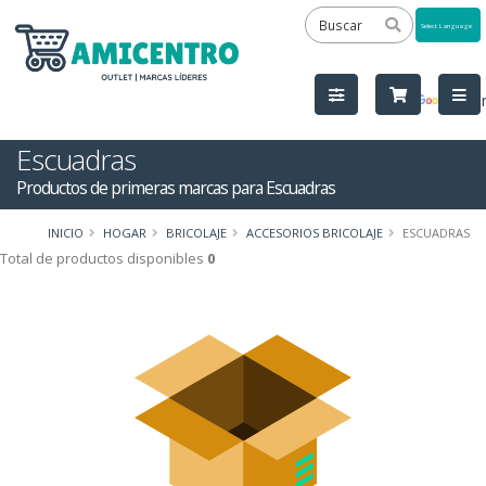
Powered
by
Tra
Escuadras
Productos de primeras marcas para Escuadras
INICIO
HOGAR
BRICOLAJE
ACCESORIOS BRICOLAJE
ESCUADRAS
Total de productos disponibles
0