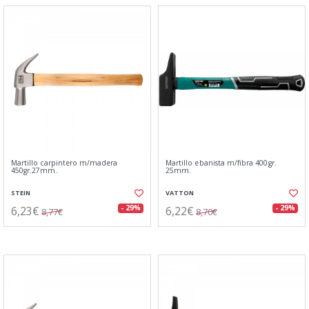
Martillo carpintero m/madera
Martillo ebanista m/fibra 400gr.
450gr.27mm.
25mm.
STEIN
VATTON
6,23€
6,22€
- 29%
- 29%
8,77€
8,70€