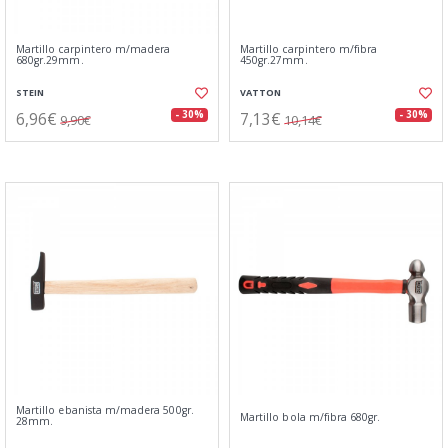
Martillo carpintero m/madera
Martillo carpintero m/fibra
680gr.29mm.
450gr.27mm.
STEIN
VATTON
6,96€
7,13€
- 30%
- 30%
9,90€
10,14€
Martillo ebanista m/madera 500gr.
Martillo bola m/fibra 680gr.
28mm.