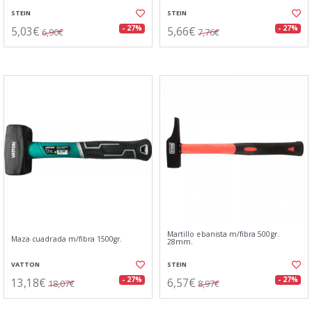
STEIN
STEIN
5,03€
5,66€
- 27%
- 27%
6,90€
7,76€
Martillo ebanista m/fibra 500gr.
Maza cuadrada m/fibra 1500gr.
28mm.
VATTON
STEIN
13,18€
6,57€
- 27%
- 27%
18,07€
8,97€