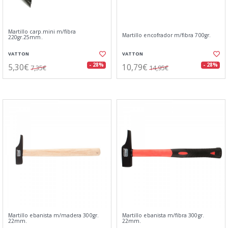
Martillo carp.mini m/fibra
Martillo encofrador m/fibra 700gr.
220gr.25mm.
VATTON
VATTON
5,30€
10,79€
- 28%
- 28%
7,35€
14,95€
Martillo ebanista m/madera 300gr.
Martillo ebanista m/fibra 300gr.
22mm.
22mm.