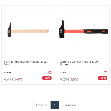
Martillo ebanista m/madera 200gr.
Martillo ebanista m/fibra 100gr.
20mm.
18mm.
STEIN
STEIN
4,47€
4,20€
- 26%
- 26%
6,07€
5,70€
Anterior
1
Siguiente