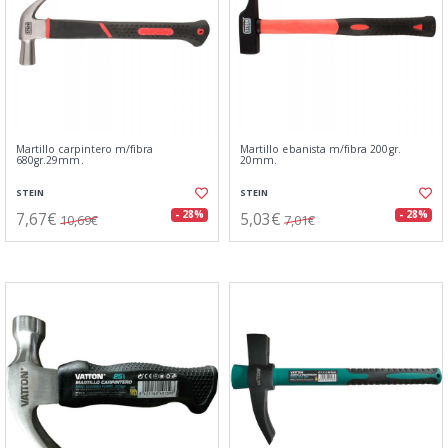
Martillo carpintero m/fibra
Martillo ebanista m/fibra 200gr.
680gr.29mm.
20mm.
STEIN
STEIN
7,67€
5,03€
- 28%
- 28%
10,69€
7,01€