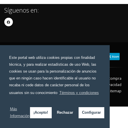
Síguenos en:
Este portal web utiliza cookies propias con finalidad
técnica, y para realizar estadísticas de uso Web, las
cookies se usan para la personalización de anuncios
que en ningún caso hacen identificable al usuario no
Contacto
Aviso Legal
Condiciones de compra
Política de envíos
Política de devolución
Política de Privacidad
recaba ni cede datos de carácter personal de los
Política de Cookies
Sitemap
usuarios sin su conocimiento
Términos y condiciones
© 2026 - Todos los derechos reservados.
Más
¡Acepto!
Rechazar
Configurar
Información