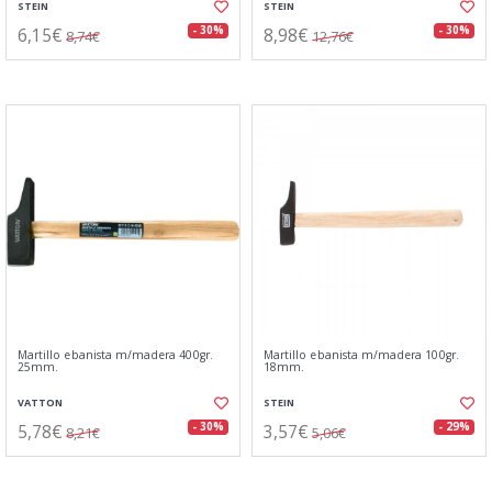
STEIN
STEIN
6,15€
8,98€
- 30%
- 30%
8,74€
12,76€
Martillo ebanista m/madera 400gr.
Martillo ebanista m/madera 100gr.
25mm.
18mm.
VATTON
STEIN
5,78€
3,57€
- 30%
- 29%
8,21€
5,06€