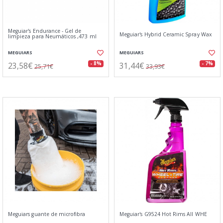
Meguiar's Endurance - Gel de
Meguiar's Hybrid Ceramic Spray Wax
limpieza para Neumáticos ,473 ml
MEGUIARS
MEGUIARS
23,58€
31,44€
- 8%
- 7%
25,71€
33,93€
Meguiars guante de microfibra
Meguiar's G9524 Hot Rims All WHE