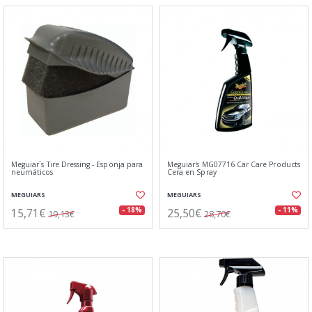
Meguiar´s Tire Dressing - Esponja para
Meguiar's MG07716 Car Care Products
neumáticos
Cera en Spray
MEGUIARS
MEGUIARS
15,71€
25,50€
- 18%
- 11%
19,13€
28,70€