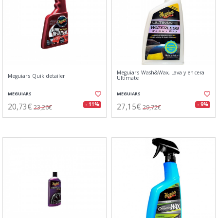
Meguiar's Wash&Wax, Lava y encera
Meguiar's Quik detailer
Ultimate
MEGUIARS
MEGUIARS
20,73€
27,15€
- 11%
- 9%
23,26€
29,72€