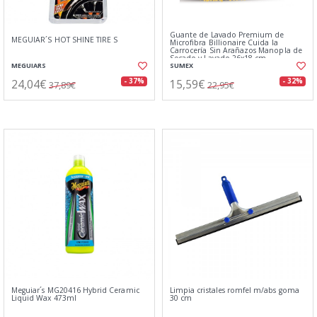
Guante de Lavado Premium de
MEGUIAR´S HOT SHINE TIRE S
Microfibra Billionaire Cuida la
Carrocería Sin Arañazos Manopla de
Secado y Lavado 26x18 cm
MEGUIARS
SUMEX
24,04€
15,59€
- 37%
- 32%
37,89€
22,95€
Meguiar´s MG20416 Hybrid Ceramic
Limpia cristales romfel m/abs goma
Liquid Wax 473ml
30 cm