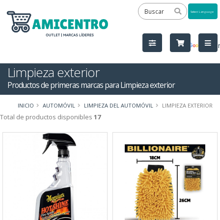
Powered
by
Tra
Limpieza exterior
Productos de primeras marcas para Limpieza exterior
INICIO
AUTOMÓVIL
LIMPIEZA DEL AUTOMÓVIL
LIMPIEZA EXTERIOR
Total de productos disponibles
17