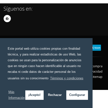
Síguenos en:
Este portal web utiliza cookies propias con finalidad
técnica, y para realizar estadísticas de uso Web, las
cookies se usan para la personalización de anuncios
que en ningún caso hacen identificable al usuario no
Contacto
Aviso Legal
Condiciones de compra
Política de envíos
Política de devolución
Política de Privacidad
recaba ni cede datos de carácter personal de los
Política de Cookies
Sitemap
usuarios sin su conocimiento
Términos y condiciones
© 2026 - Todos los derechos reservados.
Más
¡Acepto!
Rechazar
Configurar
Información