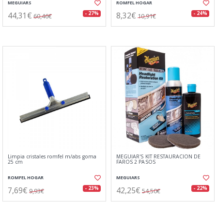
MEGUIARS
ROMFEL HOGAR
44,31€
8,32€
- 27%
- 24%
60,46€
10,91€
Limpia cristales romfel m/abs goma
MEGUIAR'S KIT RESTAURACIÓN DE
25 cm
FAROS 2 PASOS
ROMFEL HOGAR
MEGUIARS
7,69€
42,25€
- 23%
- 22%
9,93€
54,50€