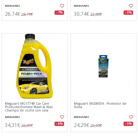
MEGUIARS
MEGUIARS
26,74€
30,74€
- 7%
- 6%
28,79€
32,86€
Meguiar's MG17748 Car Care
Meguiar's MG08504 - Protector de
ProductsUltimate Wash & Wax
lluvia
Champú de coche con cera
MEGUIARS
MEGUIARS
34,31€
24,29€
- 6%
- 5%
36,45€
25,60€