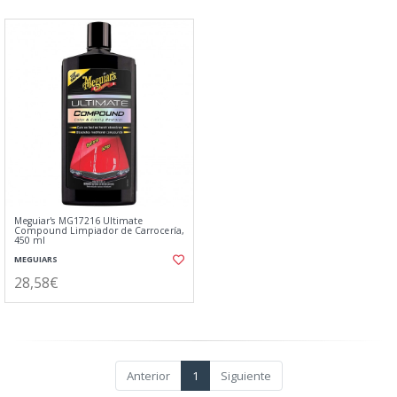
Meguiar's MG17216 Ultimate
Compound Limpiador de Carrocería,
450 ml
MEGUIARS
28,58€
Anterior
1
Siguiente