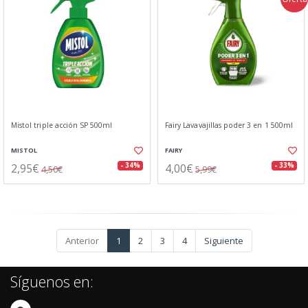
Mistol triple acción SP 500ml
Fairy Lavavajillas poder 3 en 1 500ml
MISTOL
FAIRY
2,95€
4,00€
- 34%
- 33%
4,50€
5,99€
Anterior
1
2
3
4
Siguiente
Síguenos en: