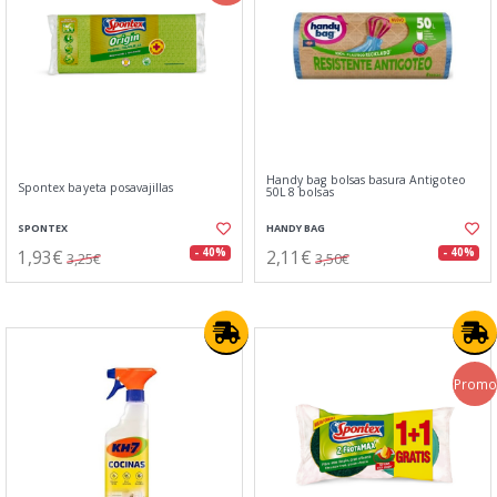
Handy bag bolsas basura Antigoteo
Spontex bayeta posavajillas
50L 8 bolsas
SPONTEX
HANDY BAG
1,93€
2,11€
- 40%
- 40%
3,25€
3,50€
Promo