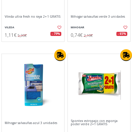
Vileda ultra fresh no raya 2+1 GRATIS
Mihogar salvauñas verde 3 unidades
VILEDA
MIHOGAR
1,11€
0,74€
- 79%
- 65%
5,30€
2,10€
Spontex estropajo con esponja
Mihogar salvauñas azul 3 unidades
poder verde 2+1 GRATIS