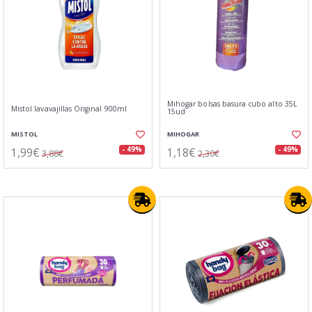
Mihogar bolsas basura cubo alto 35L
Mistol lavavajillas Original 900ml
15ud
MISTOL
MIHOGAR
1,99€
1,18€
- 49%
- 49%
3,88€
2,30€