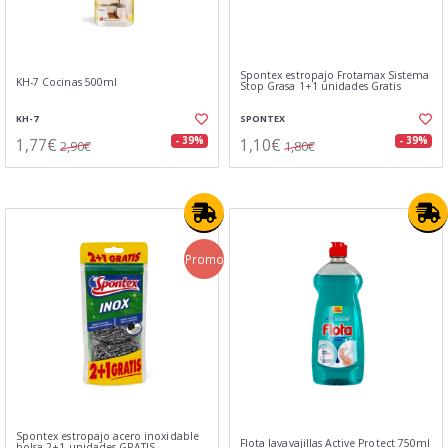
Spontex estropajo Frotamax Sistema
KH-7 Cocinas 500ml
Stop Grasa 1+1 unidades Gratis
KH-7
SPONTEX
1,77€
1,10€
- 39%
- 39%
2,90€
1,80€
Promo
Spontex estropajo acero inoxidable
Flota lavavajillas Active Protect 750ml
bolsa 2+1 unidades GRATIS