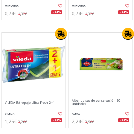
MIHOGAR
MIHOGAR
0,74€
0,74€
- 44%
- 44%
1,32€
1,32€
Albal bolsas de conservación 30
VILEDA Estropajo Ultra Fresh 2+1
unidades
VILEDA
ALBAL
1,25€
2,24€
- 43%
- 43%
2,20€
3,90€