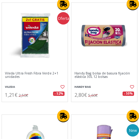
Oferta
Vileda Ultra Fresh Fibra Verde 2+1
Handy Bag bolsa de basura fijación
unidades
elástica 30L 12 bolsas
VILEDA
HANDY BAG
1,21€
2,80€
- 52%
- 50%
2,50€
5,60€
New