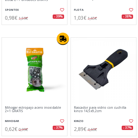
SPONTEX
FLOTA
0,98€
1,03€
- 39%
- 38%
1,59€
1,65€
Mihogar estropajo acero inoxidable
Rascador para vidrio con cuchilla
2+1 GRATIS
kinzo 14,5x9,2cm
MIHOGAR
KINZO
0,62€
2,89€
- 37%
- 37%
0,99€
4,60€