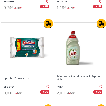
MIHOGAR
SPONTEX
0,74€
1,18€
- 65%
- 61%
2,10€
2,99€
Fairy lavavajillas Aloe Vera & Pepino
Spontex 2 Power Flex
520ml
SPONTEX
FAIRY
0,83€
2,01€
- 56%
- 56%
1,90€
4,60€