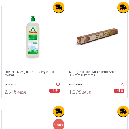
Frosch Lavavajillas hipoalergénico
Mihogar papel para horno Anchura
750ml
390mm 8 metros
FROSCH
MIHOGAR
2,51€
1,27€
- 41%
- 41%
4,25€
2,15€
Promo