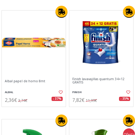
Finish lavavajillas quantum 34+12
Albal papel de horno 8mt
GRATIS
ALBAL
FINISH
2,36€
7,82€
- 37%
- 35%
3,74€
11,99€
Oferta