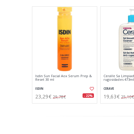
Isdin Sun Facial Aox Serum Prep &
CeraVe Sa Limpiad
Reset 30 ml
rugosidades 473ml
ISDIN
CERAVE
23,29€
19,63€
- 22%
29,78€
25,10€