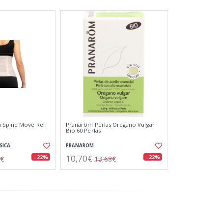
m Spine Move Ref
Pranarôm Perlas Oregano Vulgar
d
Bio 60 Perlas
SICA
PRANAROM
10,70€
- 22%
- 22%
9€
13,68€