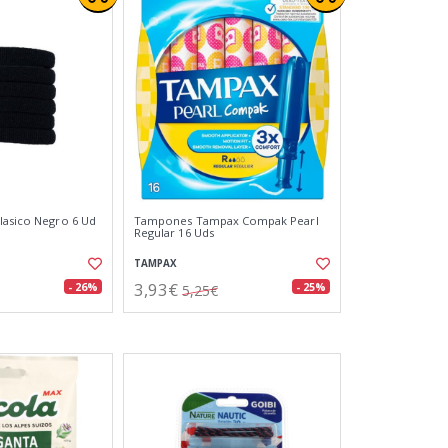
lasico Negro 6 Ud
Tampones Tampax Compak Pearl
Regular 16 Uds
TAMPAX
3,93€
- 26%
- 25%
5,25€