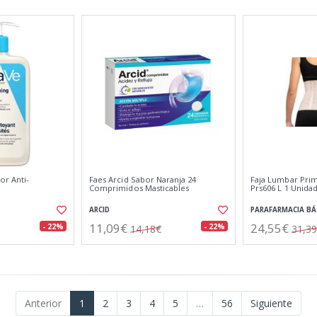
or Anti-
Faes Arcid Sabor Naranja 24
Faja Lumbar Pri
Comprimidos Masticables
Prs606 L 1 Unida
ARCID
PARAFARMACIA BÁ
11,09€
24,55€
- 22%
- 22%
14,18€
31,3
Anterior
1
2
3
4
5
…
56
Siguiente