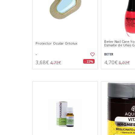
Beter Nail Care Y
Protector Ocular Ortolux
Esmalte de Uñas G
-
BETER
3,68€
4,70€
- 22%
4,72€
6,02€