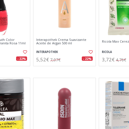
outh Color
Interapothek Crema Suavizante
Ricola Max Cerez
ranita Rosa 11ml
Aceite de Argan 500 ml
INTERAPOTHEK
RICOLA
5,52€
3,72€
- 22%
- 22%
7,07€
4,76€