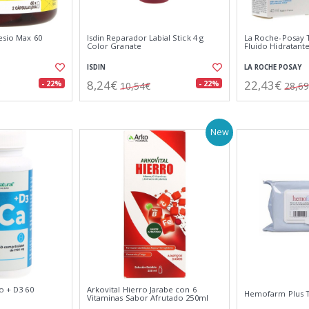
esio Max 60
Isdin Reparador Labial Stick 4 g
La Roche-Posay T
Color Granate
Fluido Hidratante
ISDIN
LA ROCHE POSAY
8,24€
22,43€
- 22%
- 22%
10,54€
28,6
New
io + D3 60
Arkovital Hierro Jarabe con 6
Hemofarm Plus To
Vitaminas Sabor Afrutado 250ml