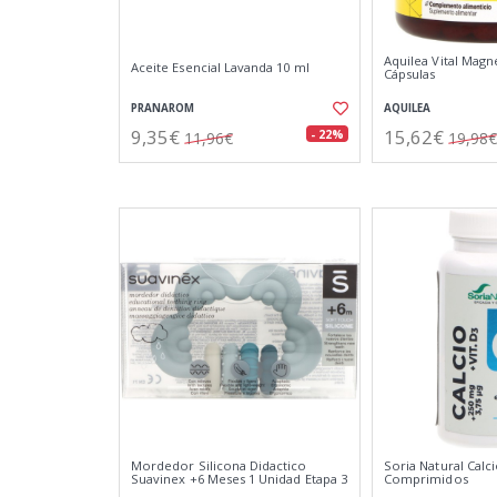
Aquilea Vital Magn
Aceite Esencial Lavanda 10 ml
Cápsulas
PRANAROM
AQUILEA
9,35€
15,62€
- 22%
11,96€
19,98€
Mordedor Silicona Didactico
Soria Natural Calc
Suavinex +6 Meses 1 Unidad Etapa 3
Comprimidos