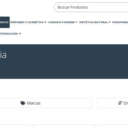
INICIO
PERFUMES Y COSMÉTICA
CUIDADO E HIGIENE
DIETÉTICA NATURAL
PARAFARM
TECNOLOGÍA
ia
Marcas
Or