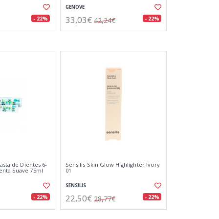
GENOVE
33,03€
- 22%
- 22%
42,24€
Pasta de Dientes 6-
Sensilis Skin Glow Highlighter Ivory
enta Suave 75ml
01
SENSILIS
22,50€
- 22%
- 22%
28,77€