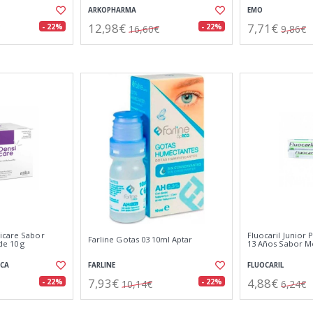
ARKOPHARMA
EMO
12,98€
7,71€
- 22%
- 22%
16,60€
9,86€
icare Sabor
Fluocaril Junior 
Farline Gotas 03 10ml Aptar
de 10 g
13 Años Sabor M
ICA
FARLINE
FLUOCARIL
7,93€
4,88€
- 22%
- 22%
10,14€
6,24€