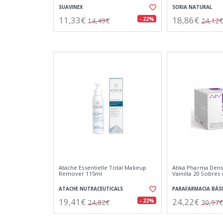
SUAVINEX
SORIA NATURAL
11,33€
18,86€
- 22%
14,49€
24,12€
Atache Essentielle Total Makeup
Atika Pharma Dens
Remover 115ml
Vainilla 20 Sobres 
ATACHE NUTRACEUTICALS
PARAFARMACIA BÁS
19,41€
24,22€
- 22%
24,82€
30,97€