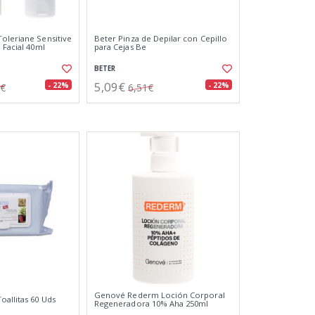
oleriane Sensitive
Beter Pinza de Depilar con Cepillo
 Facial 40ml
para Cejas Be
BETER
5,09€
- 22%
- 22%
9€
6,51€
Genové Rederm Loción Corporal
allitas 60 Uds
Regeneradora 10% Aha 250ml