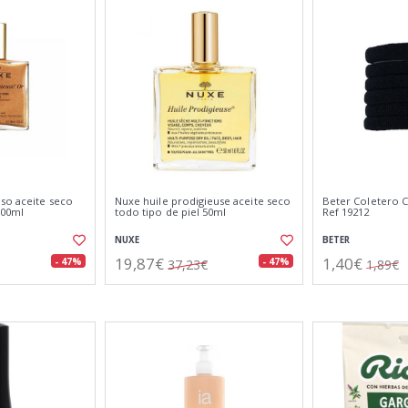
so aceite seco
Nuxe huile prodigieuse aceite seco
Beter Coletero C
100ml
todo tipo de piel 50ml
Ref 19212
NUXE
BETER
19,87€
1,40€
- 47%
- 47%
37,23€
1,89€