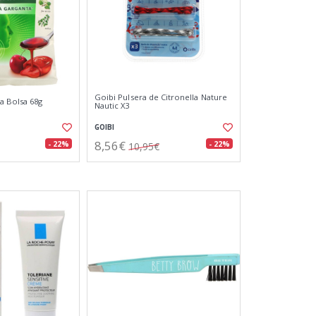
Goibi Pulsera de Citronella Nature
a Bolsa 68g
Nautic X3
GOIBI
8,56€
- 22%
- 22%
10,95€