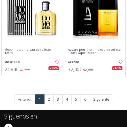
Moschino uomo eau de toilette
Azzaro pour homme eau de toilete
125ml
100ml vaporizador
MOSCHINO
AZZARO
24,84€
32,40€
- 66%
- 65%
73,59€
92,80€
Anterior
1
2
3
4
5
6
Siguiente
Síguenos en: