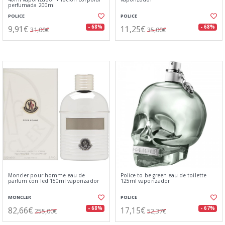
perfumada 200ml
POLICE
POLICE
9,91€
11,25€
- 68%
- 68%
31,00€
35,00€
Moncler pour homme eau de
Police to be green eau de toilette
parfum con led 150ml vaporizador
125ml vaporizador
MONCLER
POLICE
82,66€
17,15€
- 68%
- 67%
255,00€
52,37€