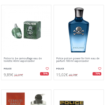
Police to be camouflage eau de
Police potion power for him eau de
toilette 40ml vaporizador
parfum 100ml vaporizador
POLICE
POLICE
9,89€
15,02€
- 70%
- 70%
33,01€
49,78€