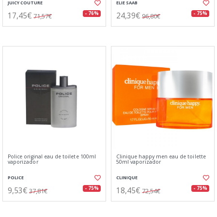
JUICY COUTURE
ELIE SAAB
17,45€
24,39€
- 76%
- 75%
71,57€
96,80€
Police original eau de toilete 100ml
Clinique happy men eau de toilette
vaporizador
50ml vaporizador
POLICE
CLINIQUE
9,53€
18,45€
- 75%
- 75%
37,81€
72,54€