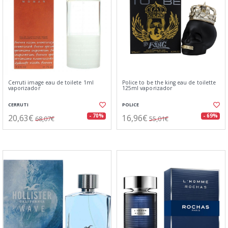
Cerruti image eau de toilete 1ml
Police to be the king eau de toilette
vaporizador
125ml vaporizador
CERRUTI
POLICE
20,63€
16,96€
- 70%
- 69%
68,07€
55,01€