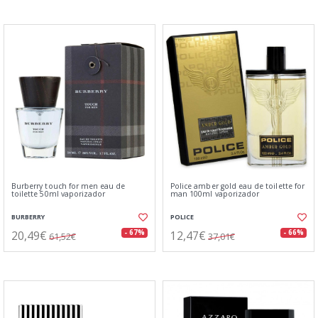
Burberry touch for men eau de
Police amber gold eau de toilette for
toilette 50ml vaporizador
man 100ml vaporizador
BURBERRY
POLICE
20,49€
12,47€
- 67%
- 66%
61,52€
37,01€