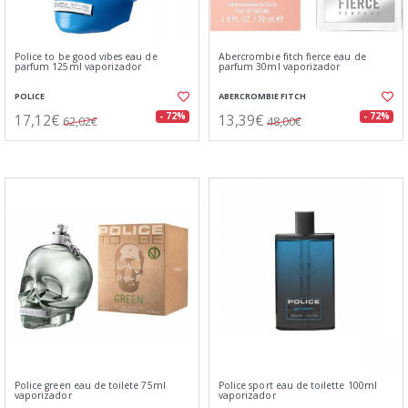
Police to be good vibes eau de
Abercrombie fitch fierce eau de
parfum 125ml vaporizador
parfum 30ml vaporizador
POLICE
ABERCROMBIE FITCH
17,12€
13,39€
- 72%
- 72%
62,02€
48,00€
Police green eau de toilete 75ml
Police sport eau de toilette 100ml
vaporizador
vaporizador