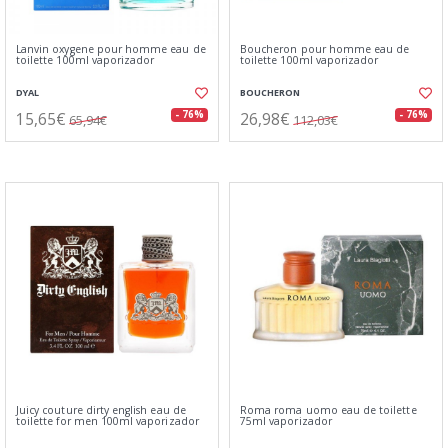
Lanvin oxygene pour homme eau de
Boucheron pour homme eau de
toilette 100ml vaporizador
toilette 100ml vaporizador
DYAL
BOUCHERON
15,65€
26,98€
- 76%
- 76%
65,94€
112,03€
Juicy couture dirty english eau de
Roma roma uomo eau de toilette
toilette for men 100ml vaporizador
75ml vaporizador