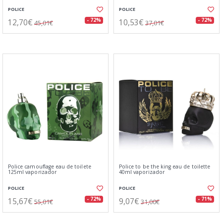
POLICE
POLICE
12,70€
10,53€
- 72%
- 72%
45,01€
37,01€
Police camouflage eau de toilete
Police to be the king eau de toilette
125ml vaporizador
40ml vaporizador
POLICE
POLICE
15,67€
9,07€
- 72%
- 71%
55,01€
31,00€