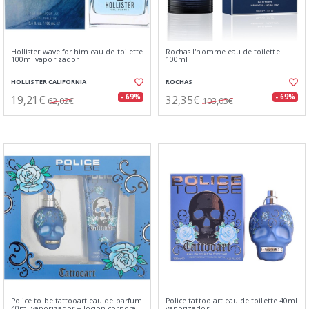
Hollister wave for him eau de toilette
Rochas l'homme eau de toilette
100ml vaporizador
100ml
HOLLISTER CALIFORNIA
ROCHAS
19,21€
32,35€
- 69%
- 69%
62,02€
103,03€
Police to be tattooart eau de parfum
Police tattoo art eau de toilette 40ml
40ml vaporizador + locion corporal
vaporizador