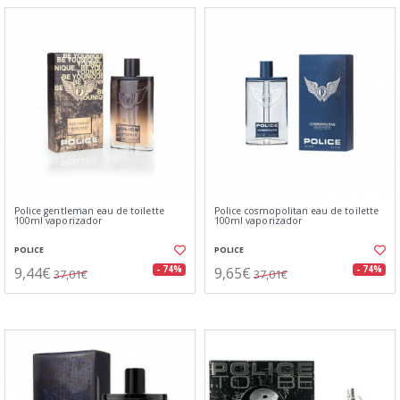
Police gentleman eau de toilette
Police cosmopolitan eau de toilette
100ml vaporizador
100ml vaporizador
POLICE
POLICE
9,44€
9,65€
- 74%
- 74%
37,01€
37,01€