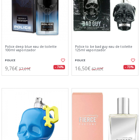
Police deep blue eau de toilette
Police to be bad guy eau de toilette
100ml vaporizador
125ml vaporizador
POLICE
POLICE
9,76€
16,50€
- 74%
- 73%
37,01€
62,02€