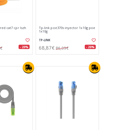
red cat7 cpr lszh
Tp-link poe370s inyector 1x10g poe
1x10g
TP-LINK
68,87€
- 20%
- 20%
3€
86,09€