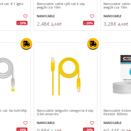
d cat. 8.1 2ghz
Nanocable cable rj45 cat.6 utp
Nanocable cable r
awg26 cca 10m
awg26 cca 15m
NANOCABLE
NANOCABLE
2,48€
3,28€
- 20%
- 20%
3,10€
4,10€
o cat. 6a lszh/sftp
Nanocable latiguillo categoria 6 utp
Nanocable bobina
0,5m amarillo
flexible 305mts
NANOCABLE
NANOCABLE
0,88€
60,44€
- 20%
- 20%
1,10€
75,5