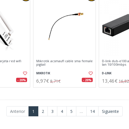
arjeta red wifi
Mikrotik acsmaufl cable sma female
D-link dub-e100 
pigtail
lan 10/100mbps
MIKROTIK
D-LINK
6,97€
13,46€
- 20%
- 20%
8,71€
16,8
Anterior
1
2
3
4
5
…
14
Siguiente