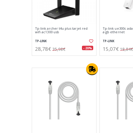
Tp-link archer t4u plus tarjet red
Tp-link ue300c ada
wifi ac1300 usb
a gb ethernet
TP-LINK
TP-LINK
28,78€
15,07€
- 20%
35,98€
18,84€