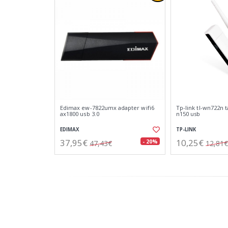
Edimax ew-7822umx adapter wifi6
Tp-link tl-wn722n t
ax1800 usb 3.0
n150 usb
EDIMAX
TP-LINK
37,95€
10,25€
- 20%
47,43€
12,81€