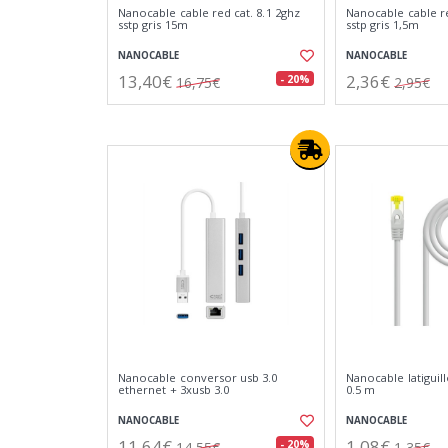
Nanocable cable red cat. 8.1 2ghz
Nanocable cable re
sstp gris 15m
sstp gris 1,5m
NANOCABLE
NANOCABLE
13,40€
2,36€
- 20%
16,75€
2,95€
Nanocable conversor usb 3.0
Nanocable latiguill
ethernet + 3xusb 3.0
0.5 m
NANOCABLE
NANOCABLE
11,64€
1,08€
- 20%
14,55€
1,35€