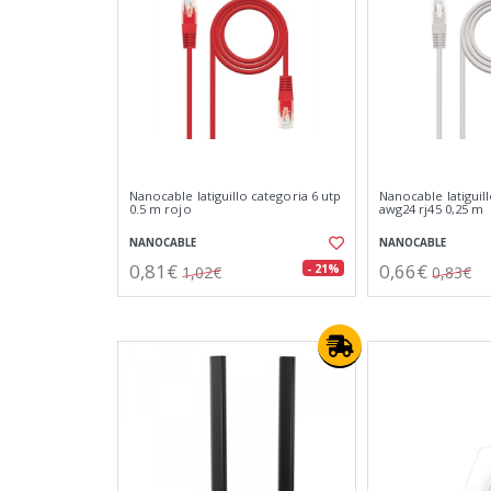
Nanocable latiguillo categoria 6 utp
Nanocable latiguill
0.5 m rojo
awg24 rj45 0,25 m
NANOCABLE
NANOCABLE
0,81€
0,66€
- 21%
1,02€
0,83€