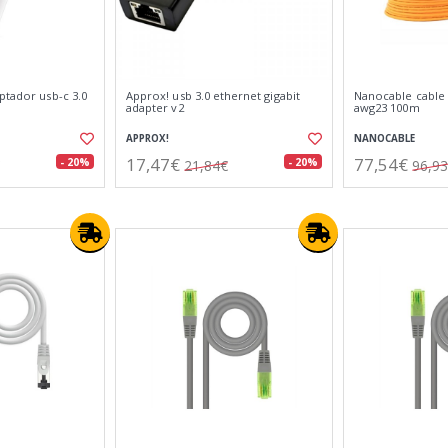
ptador usb-c 3.0
Approx! usb 3.0 ethernet gigabit
Nanocable cable 
adapter v2
awg23 100m
APPROX!
NANOCABLE
17,47€
77,54€
- 20%
- 20%
21,84€
96,9