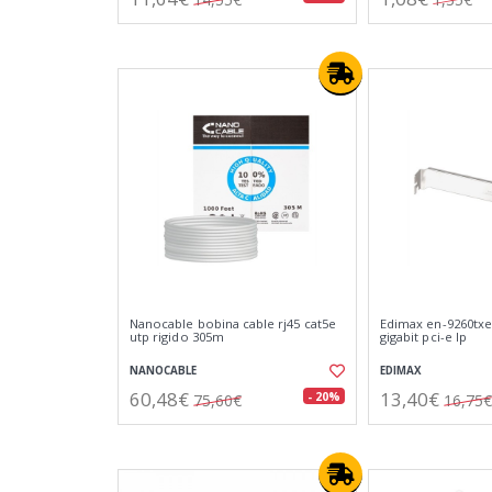
Nanocable bobina cable rj45 cat5e
Edimax en-9260txe 
utp rigido 305m
gigabit pci-e lp
NANOCABLE
EDIMAX
60,48€
13,40€
- 20%
75,60€
16,75€