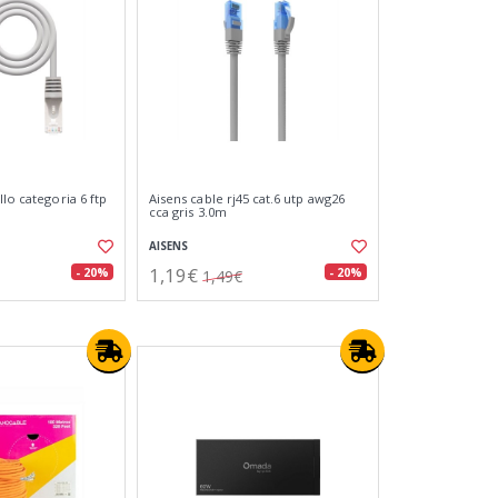
llo categoria 6 ftp
Aisens cable rj45 cat.6 utp awg26
cca gris 3.0m
AISENS
1,19€
- 20%
- 20%
1,49€