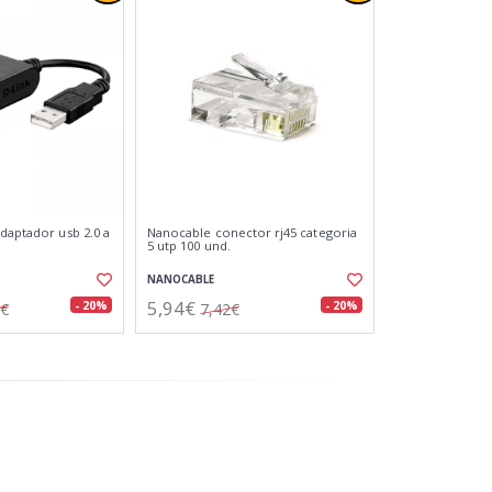
adaptador usb 2.0 a
Nanocable conector rj45 categoria
5 utp 100 und.
NANOCABLE
5,94€
- 20%
- 20%
2€
7,42€