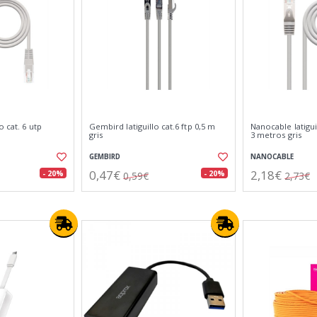
o cat. 6 utp
Gembird latiguillo cat.6 ftp 0,5 m
Nanocable latigui
gris
3 metros gris
GEMBIRD
NANOCABLE
0,47€
2,18€
- 20%
- 20%
0,59€
2,73€