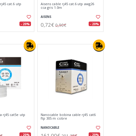
j45 cat.6 utp
Aisens cable rj45 cat.6 utp awg26
cca gris 1.0m
AISENS
0,72€
- 20%
- 20%
0,90€
 rj45 cat5e utp
Nanocable bobina cable rj45 cat6
ftp 305 m cobre
NANOCABLE
161,00€
- 20%
- 20%
5€
201,25€