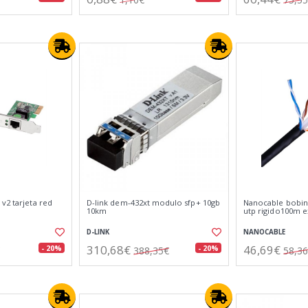
v2 tarjeta red
D-link dem-432xt modulo sfp+ 10gb
Nanocable bobina
10km
utp rigido100m e
D-LINK
NANOCABLE
310,68€
46,69€
- 20%
- 20%
388,35€
58,3