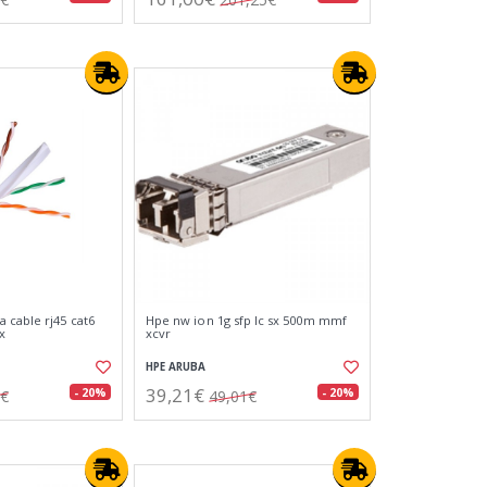
 cable rj45 cat6
Hpe nw ion 1g sfp lc sx 500m mmf
x
xcvr
HPE ARUBA
39,21€
- 20%
- 20%
6€
49,01€