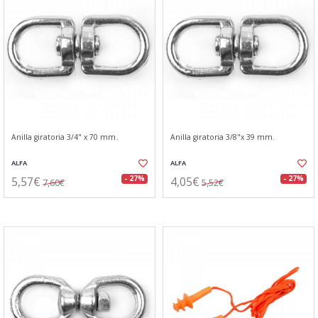
Anilla giratoria 3/4" x 70 mm.
Anilla giratoria 3/8"x 39 mm.
ALFA
ALFA
5,57€
4,05€
- 27%
- 27%
7,60€
5,52€