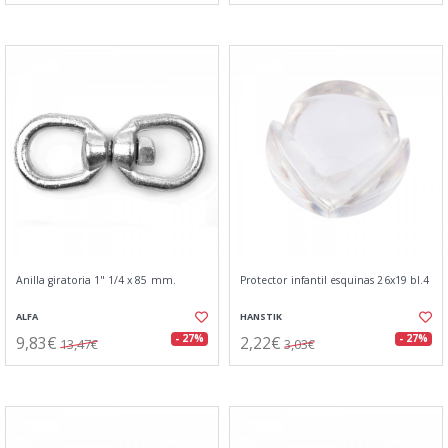
Anilla giratoria 1" 1/4 x 85 mm.
Protector infantil esquinas 26x19 bl.4
ALFA
HANSTIK
9,83€
2,22€
- 27%
- 27%
13,47€
3,03€