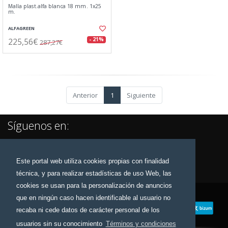
Malla plast.alfa blanca 18 mm. 1x25
m.
ALFAGREEN
225,56€
- 21%
287,27€
Anterior
1
Siguiente
Síguenos en:
Este portal web utiliza cookies propias con finalidad
técnica, y para realizar estadísticas de uso Web, las
cookies se usan para la personalización de anuncios
que en ningún caso hacen identificable al usuario no
recaba ni cede datos de carácter personal de los
usuarios sin su conocimiento
Términos y condiciones