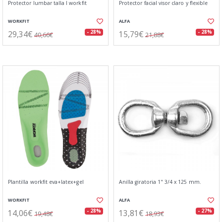
Protector lumbar talla l workfit
Protector facial visor claro y flexible
WORKFIT
ALFA
29,34€
15,79€
- 28%
- 28%
40,66€
21,88€
Plantilla workfit eva+latex+gel
Anilla giratoria 1" 3/4 x 125 mm.
WORKFIT
ALFA
14,06€
13,81€
- 28%
- 27%
19,48€
18,93€