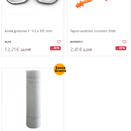
Anilla giratoria 1" 1/2 x 105 mm.
Tapon auditivo c/cordon 33db
ALFA
WORKFIT
12,21€
2,41€
- 26%
- 26%
16,58€
3,26€
Envío
Gratis