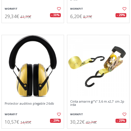
WORKFIT
WORKFIT
29,34€
6,20€
- 30%
- 29%
41,70€
8,77€
Cinta amarre g/"s" 3,6 m.x2,7 cm.2p
Protector auditivo plegable 26db
irda
WORKFIT
WORKFIT
10,57€
30,22€
- 29%
- 29%
14,95€
42,74€