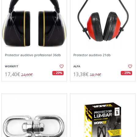
Protector auditivo profesional 36db
Protector auditivo 21db
WORKFIT
ALFA
17,40€
13,38€
- 29%
- 29%
24,60€
18,74€