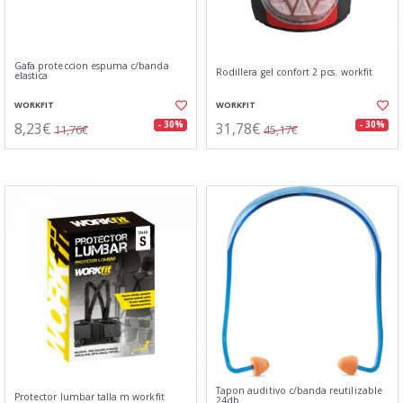
Gafa proteccion espuma c/banda
Rodillera gel confort 2 pcs. workfit
elastica
WORKFIT
WORKFIT
8,23€
31,78€
- 30%
- 30%
11,76€
45,17€
Tapon auditivo c/banda reutilizable
Protector lumbar talla m workfit
24db