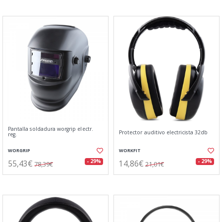
Pantalla soldadura worgrip electr.
Protector auditivo electricista 32db
reg.
WORGRIP
WORKFIT
55,43€
14,86€
- 29%
- 29%
78,39€
21,01€