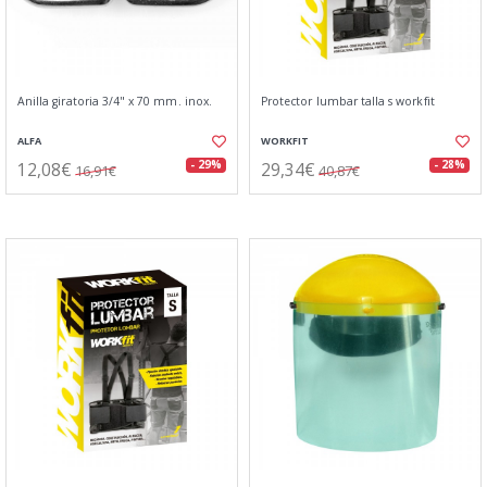
Anilla giratoria 3/4" x 70 mm. inox.
Protector lumbar talla s workfit
ALFA
WORKFIT
12,08€
29,34€
- 29%
- 28%
16,91€
40,87€